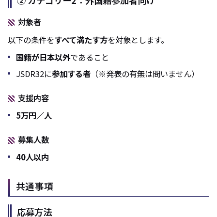
対象者
以下の条件を
すべて満たす方
を対象とします。
国籍が日本以外
であること
JSDR32に
参加する者
（※発表の有無は問いません）
支援内容
5万円／人
募集人数
40人以内
共通事項
応募方法