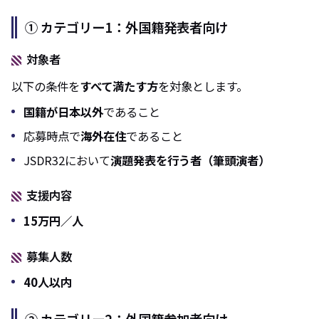
① カテゴリー1：外国籍発表者向け
対象者
以下の条件を
すべて満たす方
を対象とします。
国籍が日本以外
であること
応募時点で
海外在住
であること
JSDR32において
演題発表を行う者（筆頭演者）
支援内容
15万円／人
募集人数
40人以内
② カテゴリー2：外国籍参加者向け