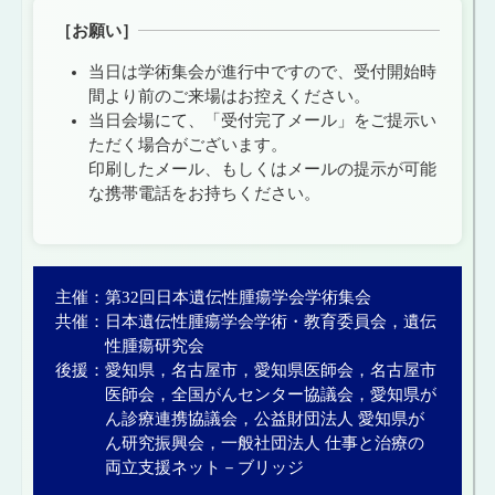
［お願い］
当日は学術集会が進行中ですので、受付開始時
間より前のご来場はお控えください。
当日会場にて、「受付完了メール」をご提示い
ただく場合がございます。
印刷したメール、もしくはメールの提示が可能
な携帯電話をお持ちください。
主催：
第32回日本遺伝性腫瘍学会学術集会
共催：
日本遺伝性腫瘍学会学術・教育委員会，遺伝
性腫瘍研究会
後援：
愛知県，名古屋市，愛知県医師会，名古屋市
医師会，全国がんセンター協議会，愛知県が
ん診療連携協議会，公益財団法人 愛知県が
ん研究振興会，一般社団法人 仕事と治療の
両立支援ネット－ブリッジ