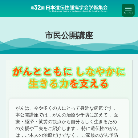
市民公開講座
がんは、今や多くの人にとって身近な病気です．
本公開講座では，がんの治療や予防に加えて， 医
療・経済・就労の観点から自分らしく生きるため
の支援や工夫をご紹介します． 特に遺伝性のがん
は，ご本人の治療だけでなく， ご家族のがん予防