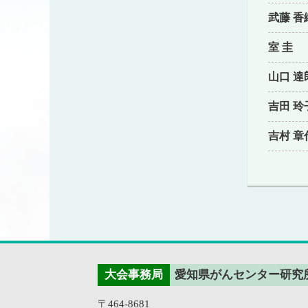
武藤 香
室 圭
山口 達
吉田 玲
吉村 章
大会事務局
愛知県がんセンター研究
〒464-8681