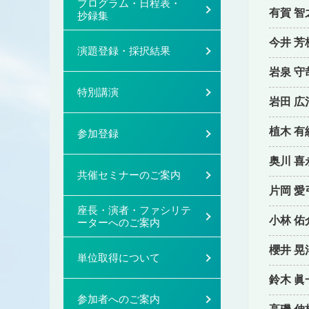
プログラム・日程表・
有賀 智
抄録集
今井 芳
演題登録・採択結果
岩泉 守
特別講演
岩田 広
植木 有
参加登録
奥川 喜
共催セミナーのご案内
片岡 愛
座長・演者・ファシリテ
小林 佑
ーターへのご案内
櫻井 晃
単位取得について
鈴木 眞
参加者へのご案内