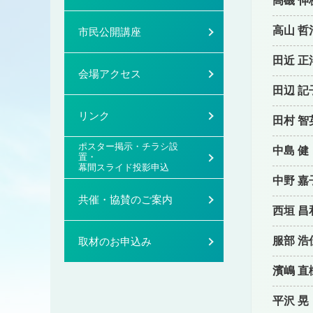
高磯 伸
高山 哲
市民公開講座
田近 正
会場アクセス
田辺 記
リンク
田村 智
ポスター掲示・チラシ設
中島 健
置・
幕間スライド投影申込
中野 嘉
共催・協賛のご案内
西垣 昌
服部 浩
取材のお申込み
濱嶋 直
平沢 晃