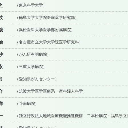
之
（東京科学大学）
枝
（徳島大学大学院医歯薬学研究部）
哉
（浜松医科大学医学部附属病院）
治
（名古屋市立大学大学院医学研究科）
紗
（がん研有明病院）
永
（三重大学病院）
弓
（愛知県がんセンター）
介
（筑波大学医学医療系 産科婦人科学）
洋
（斗南病院）
一
（独立行政法人地域医療機能推進機構 二本松病院・福島県立