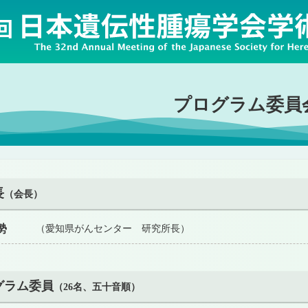
プログラム委員
長
（会長）
勢
（愛知県がんセンター 研究所長）
グラム委員
（26名、五十音順）