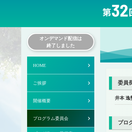
オンデマンド配信は
終了しました
HOME
委員
ご挨拶
井本 逸
開催概要
プログラム委員会
プロ