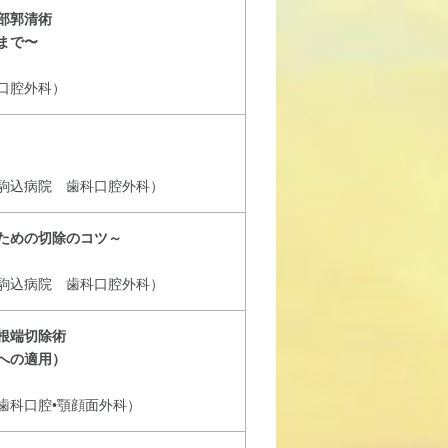
部郭清術
まで〜
口腔外科）
駒込病院 歯科口腔外科）
ための切除のコツ～
駒込病院 歯科口腔外科）
根端切除術
への適用）
歯科口腔•顎顔面外科）