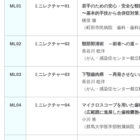
ML01
ミニレクチャー01
若手のための安心・安全な頸
〜基本的手技から合併症対策
猪俣 徹
（
町田市民病院 歯科・歯科
ML02
ミニレクチャー02
頸部郭清術 ～術者への道～
長谷川 稔洋
（
がん・感染症センター都立
ML03
ミニレクチャー03
下顎歯肉癌 ～再発させない
長谷川 稔洋
（
がん・感染症センター都立
ML04
ミニレクチャー04
マイクロスコープを用いた歯
（広範囲に進展した歯根嚢胞
小川 将
（
群馬大学医学部附属病院 