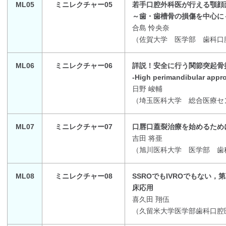
ML05
ミニレクチャー05
若手口腔外科医が行える顎顔
～歯・歯槽骨の損傷を中心に
合島 怜央奈
（
佐賀大学 医学部 歯科口
ML06
ミニレクチャー06
詳説！安全に行う関節突起骨
-High perimandibular ap
日野 峻輔
（
埼玉医科大学 総合医療セ
ML07
ミニレクチャー07
口唇口蓋裂治療を始めるため
吉田 将亜
（
旭川医科大学 医学部 歯
ML08
ミニレクチャー08
SSROでもIVROでもない，第三
床応用
喜久田 翔伍
（
久留米大学医学部歯科口腔