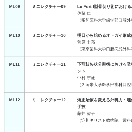
ML09
ミニレクチャー09
Le Fort I型骨切り術に
佐藤 仁
（
昭和医科大学歯学部口腔外
ML10
ミニレクチャー10
明日から始めるオトガイ形成術
菅原 圭亮
（
東京歯科大学口腔病態外科
ML11
ミニレクチャー11
下顎枝矢状分割術における吸
ント
中村 守厳
（
久留米大学医学部歯科口腔
ML12
ミニレクチャー12
矯正治療を変える外科力：埋
手技
藤井 智子
（
淀川キリスト教病院 歯科