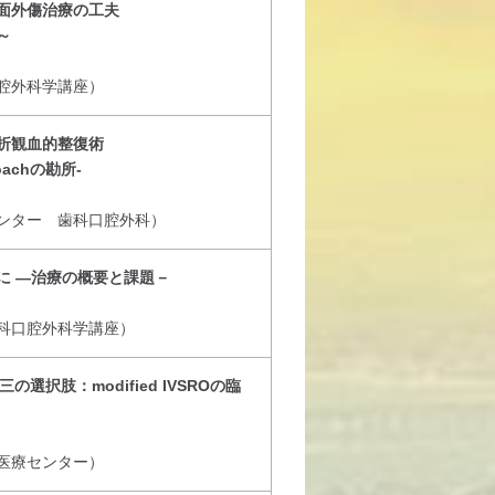
面外傷治療の工夫
～
腔外科学講座）
折観血的整復術
proachの勘所-
ンター 歯科口腔外科）
に ―治療の概要と課題－
科口腔外科学講座）
の選択肢：modified IVSROの臨
医療センター）