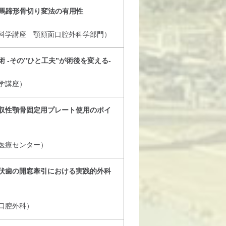
おける馬蹄形骨切り変法の有用性
科学講座 顎顔面口腔外科学部門）
 -その”ひと工夫”が術後を変える-
学講座）
収性顎骨固定用プレート使用のポイ
医療センター）
伏歯の開窓牽引における実践的外科
口腔外科）