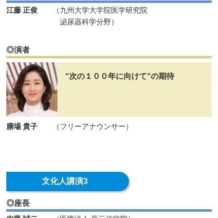
江藤 正俊
（九州大学大学院医学研究院
泌尿器科学分野）
◎演者
“次の１００年に向けて“の期待
膳場 貴子
（フリーアナウンサー）
文化人講演3
◎座長