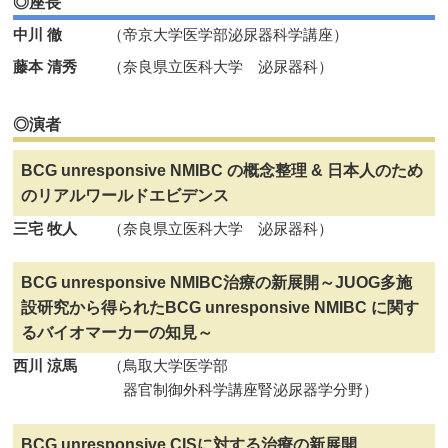
◎座長
中川 徹
（帝京大学医学部泌尿器科学講座）
藤本 清秀
（奈良県立医科大学 泌尿器科）
◎演者
BCG unresponsive NMIBC の概念整理 & 日本人のため
のリアルワールドエビデンス
三宅 牧人
（奈良県立医科大学 泌尿器科）
BCG unresponsive NMIBC治療の新展開～JUOG多施
設研究から得られたBCG unresponsive NMIBC に関す
るバイオマーカーの知見～
西川 涼馬
（鳥取大学医学部
器官制御外科学講座腎泌尿器学分野）
BCG unresponsive CISに対する治療の新展開