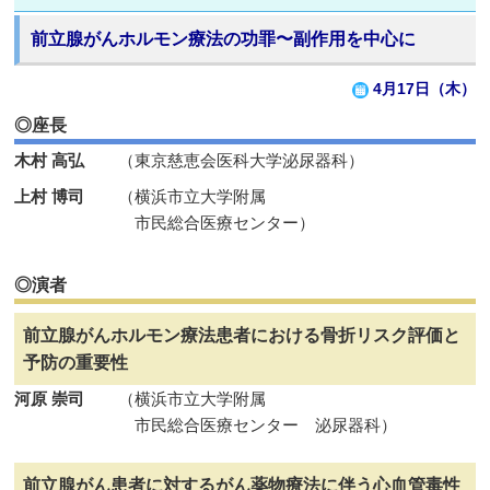
前立腺がんホルモン療法の功罪〜副作用を中心に
4月17日（木）
◎座長
木村 高弘
（東京慈恵会医科大学泌尿器科）
上村 博司
（横浜市立大学附属
市民総合医療センター）
◎演者
前立腺がんホルモン療法患者における骨折リスク評価と
予防の重要性
河原 崇司
（横浜市立大学附属
市民総合医療センター 泌尿器科）
前立腺がん患者に対するがん薬物療法に伴う心血管毒性