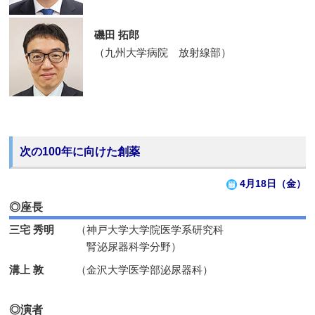
磯田 拓郎
（九州大学病院 放射線部）
次の100年に向けた創薬
4月18日（金）
◎座長
三宅 秀明
（神戸大学大学院医学系研究科
腎泌尿器科学分野）
溝上 敦
（金沢大学医学部泌尿器科）
◎演者