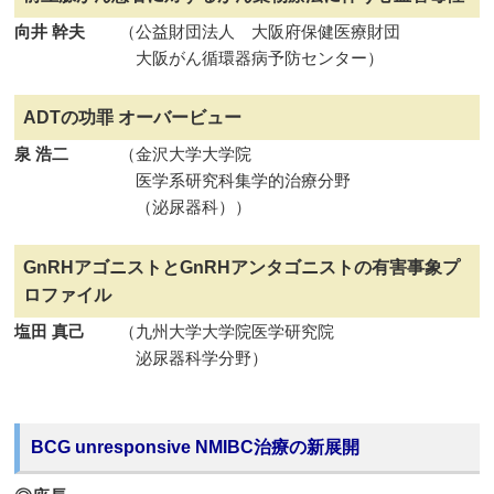
向井 幹夫
（公益財団法人 大阪府保健医療財団
大阪がん循環器病予防センター）
ADTの功罪 オーバービュー
泉 浩二
（金沢大学大学院
医学系研究科集学的治療分野
（泌尿器科））
GnRHアゴニストとGnRHアンタゴニストの有害事象プ
ロファイル
塩田 真己
（九州大学大学院医学研究院
泌尿器科学分野）
BCG unresponsive NMIBC治療の新展開