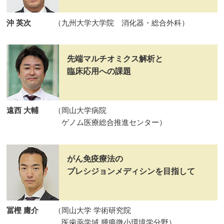
沖 英次
（九州大学大学院 消化器・総合外科）
先端マルチオミクス解析と
臨床応用への課題
遠西 大輔
（岡山大学病院
ゲノム医療総合推進センター）
がん免疫療法の
プレシジョンメディシンを目指して
冨樫 庸介
（岡山大学 学術研究院
医歯薬学域 腫瘍微小環境学分野）