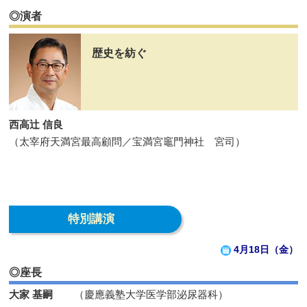
◎演者
歴史を紡ぐ
西高辻󠄀 信良
（太宰府天満宮最高顧問／宝満宮竈門神社 宮司）
特別講演
4月18日（金）
◎座長
大家 基嗣
（慶應義塾大学医学部泌尿器科）