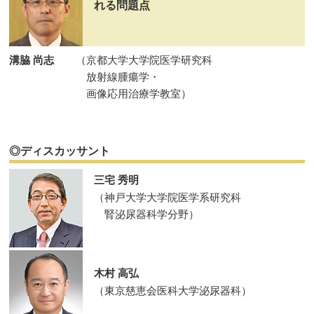
れる問題点
溝脇 尚志
（京都大学大学院医学研究科
放射線腫瘍学・
画像応用治療学教室）
◎ディスカッサント
三宅 秀明
（神戸大学大学院医学系研究科
腎泌尿器科学分野）
木村 高弘
（東京慈恵会医科大学泌尿器科）