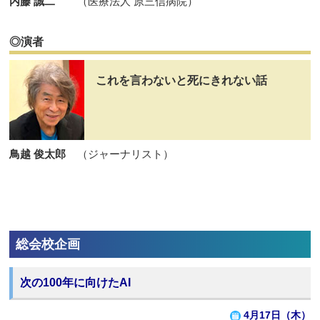
内藤 誠二
（医療法人 原三信病院）
◎演者
これを言わないと死にきれない話
鳥越 俊太郎
（ジャーナリスト）
総会校企画
次の100年に向けたAI
4月17日（木）