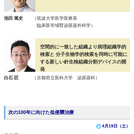
池田 篤史
（筑波大学医学医療系
臨床医学域腎泌尿器外科学）
空間的に一致した組織より病理組織学的
検索と
分子生物学的検索を同時に可能に
する新しい針生検組織分割デバイスの開
発
白石 匠
（京都府立医科大学 泌尿器科）
次の100年に向けた低侵襲治療
4月19日（土）