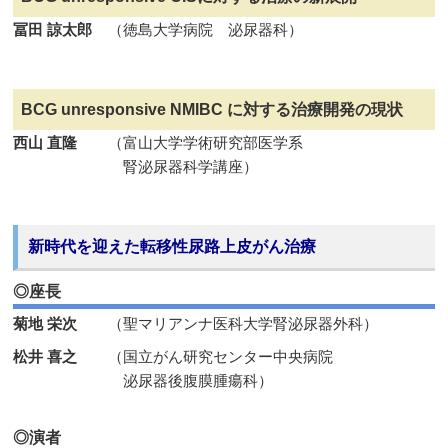
冨田 諒太郎
（徳島大学病院 泌尿器科）
BCG unresponsive NMIBC に対する治療開発の現状
西山 直隆
（富山大学学術研究部医学系
腎泌尿器科学講座）
新時代を迎えた転移性尿路上皮がん治療
◎座長
菊地 栄次
（聖マリアンナ医科大学腎泌尿器外科）
松井 喜之
（国立がん研究センター中央病院
泌尿器後腹膜腫瘍科）
◎演者