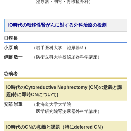
泌尿器・副腎・腎移植外科）
IO時代の転移性腎がんに対する外科治療の役割
◎座長
小原 航
（岩手医科大学 泌尿器科）
伊藤 敬一
（防衛医科大学校泌尿器科学講座）
◎演者
IO時代のCytoreductive Nephrectomy (CN)の意義と課
題(特に即時CNについて)
安部 崇重
（北海道大学大学院
医学研究院腎泌尿器外科学講座）
IO時代のCNの意義と課題（特にdeferred CN）