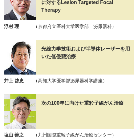
に対するLesion Targeted Focal
Therapy
浮村 理
（京都府立医科大学医学部 泌尿器科）
光線力学技術および半導体レーザーを用
いた低侵襲治療
井上 啓史
（高知大学医学部泌尿器科学講座）
次の100年に向けた重粒子線がん治療
塩山 善之
（九州国際重粒子線がん治療センター）