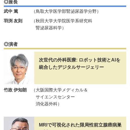
◎座長
武中 篤
（鳥取大学医学部腎泌尿器学分野）
羽渕 友則
（秋田大学大学院医学系研究科
腎泌尿器科学）
◎演者
次世代の外科医療: ロボット技術とAIを
統合したデジタルサージェリー
竹政 伊知朗
（大阪国際大学メディカル＆
サイエンスセンター
消化器外科）
MRIで可視化された限局性前立腺癌病巣