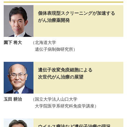
個体表現型スクリーニングが加速する
がん治療薬開発
園下 将大
（北海道大学
遺伝子病制御研究所）
遺伝子改変免疫細胞による
次世代がん治療の展望
玉田 耕治
（国立大学法人山口大学
大学院医学系研究科免疫学講座）
ウイルス療法など遺伝子治療の現況