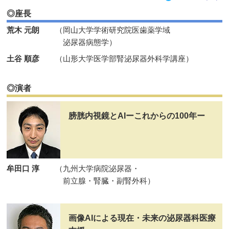
◎座長
荒木 元朗
（岡山大学学術研究院医歯薬学域
泌尿器病態学）
土谷 順彦
（山形大学医学部腎泌尿器外科学講座）
◎演者
膀胱内視鏡とAIーこれからの100年ー
牟田口 淳
（九州大学病院泌尿器・
前立腺・腎臓・副腎外科）
画像AIによる現在・未来の泌尿器科医療