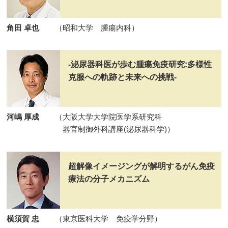
角田 卓也
（昭和大学 腫瘍内科）
-泌尿器科医が歩む腫瘍免疫研究:多様性
克服への軌跡と未来への挑戦-
河嶋 厚成
（大阪大学大学院医学系研究科
器官制御外科講座(泌尿器科学)）
超解像イメージングが解明するがん免疫
療法の分子メカニズム
横須賀 忠
（東京医科大学 免疫学分野）