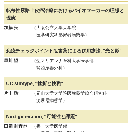
転移性尿路上皮癌治療におけるバイオマーカーの理想と
現実
加藤 実
（大阪公立大学大学院
医学研究科泌尿器病態学）
免疫チェックポイント阻害薬による併用療法, "光と影"
早川 望
（聖マリアンナ医科大学医学部
腎泌尿器外科）
UC subtype, "挫折と挑戦"
片山 聡
（岡山大学大学院医歯薬学総合研究科
泌尿器病態学）
Next generation, "可能性と課題"
田岡 利宜也
（香川大学医学部