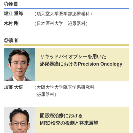
◎座長
堀江 重郎
（順天堂大学医学部泌尿器科）
木村 剛
（日本医科大学 泌尿器科）
◎演者
リキッドバイオプシーを用いた
泌尿器癌におけるPrecision Oncology
加藤 大悟
（大阪大学大学院医学系研究科
泌尿器科）
固形癌治療における
MRD検査の役割と将来展望