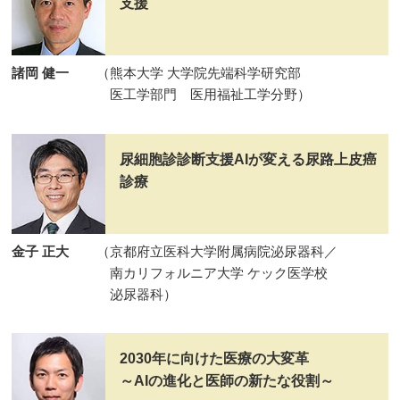
支援
諸岡 健一
（熊本大学 大学院先端科学研究部
医工学部門 医用福祉工学分野）
尿細胞診診断支援AIが変える尿路上皮癌
診療
金子 正大
（京都府立医科大学附属病院泌尿器科／
南カリフォルニア大学 ケック医学校
泌尿器科）
2030年に向けた医療の大変革
～AIの進化と医師の新たな役割～