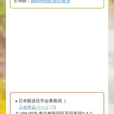
E-mail：
jaoi@triton.ocn.ne.jp
日本眼炎症学会事務局（
入会申込ページ
）
〒169-0075 東京都新宿区高田馬場2-4-7