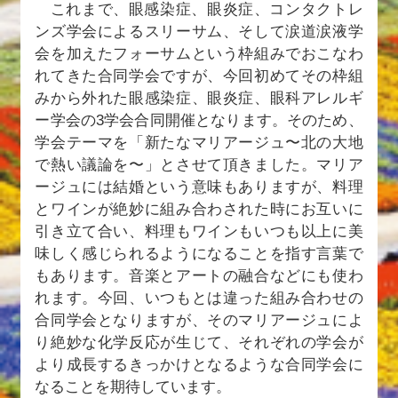
これまで、眼感染症、眼炎症、コンタクトレ
ンズ学会によるスリーサム、そして涙道涙液学
会を加えたフォーサムという枠組みでおこなわ
れてきた合同学会ですが、今回初めてその枠組
みから外れた眼感染症、眼炎症、眼科アレルギ
ー学会の3学会合同開催となります。そのため、
学会テーマを「新たなマリアージュ〜北の大地
で熱い議論を〜」とさせて頂きました。マリア
ージュには結婚という意味もありますが、料理
とワインが絶妙に組み合わされた時にお互いに
引き立て合い、料理もワインもいつも以上に美
味しく感じられるようになることを指す言葉で
もあります。音楽とアートの融合などにも使わ
れます。今回、いつもとは違った組み合わせの
合同学会となりますが、そのマリアージュによ
り絶妙な化学反応が生じて、それぞれの学会が
より成長するきっかけとなるような合同学会に
なることを期待しています。