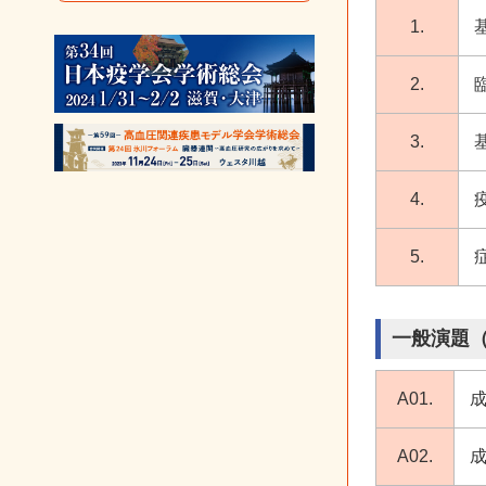
1.
2.
臨
3.
基
4.
疫
5.
症
一般演題
A01.
A02.