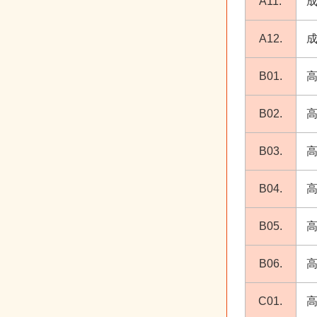
A11.
A12.
B01.
B02.
B03.
B04.
B05.
B06.
C01.