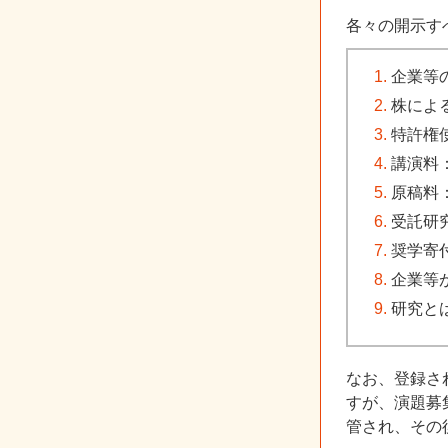
各々の開示す
企業等
株によ
特許権
講演料
原稿料
受託研
奨学寄
企業等
研究と
なお、登録さ
すが、演題募
管され、その