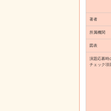
著者
所属機関
図表
演題応募時
チェック項