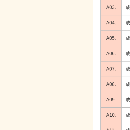
A03.
A04.
A05.
A06.
A07.
A08.
A09.
成
A10.