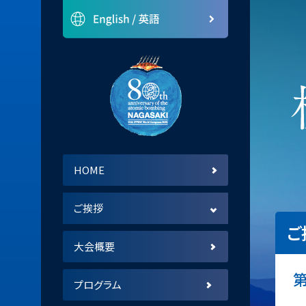
HOME
ご挨拶
ご
第24回IPPNW世界大会 会長
第24回IPPNW世界大会
第24回IPPNW世界大会
実行委員会 事務局長
実行委員会 事務総長
大会概要
第
プログラム