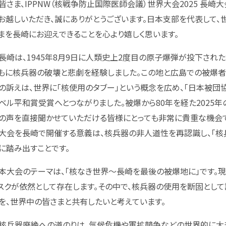
さま、IPPNW（核戦争防止国際医師会議）世界大会2025 長崎大
お越しいただき、誠にありがとうございます。日本支部を代表して、
まを長崎にお迎えできることを心より嬉しく思います。
崎は、1945年8月9日に人類史上2度目の原子爆弾が投下された
もに核兵器の破壊と悲劇を経験しました。この地と広島での被爆者
の訴えは、世界に「核使用のタブー」という概念を広め、「日本被団協」
ベル平和賞受賞へとつながりました。被爆から80年を経た2025年
の声を直接聞かせていただける皆様にとっても非常に貴重な機会で
大会を長崎で開催する意義は、核兵器の非人道性を再認識し、「核
に踏み出すことです。
大会のテーマは、「核なき世界～長崎を最後の被爆地に」です。
スクが依然として存在します。その中で、核兵器の使用を断固とし
を、世界中の皆さまと共有したいと考えています。
兵器廃絶への道のりは、気候危機や軍拡競争などの世界的に大