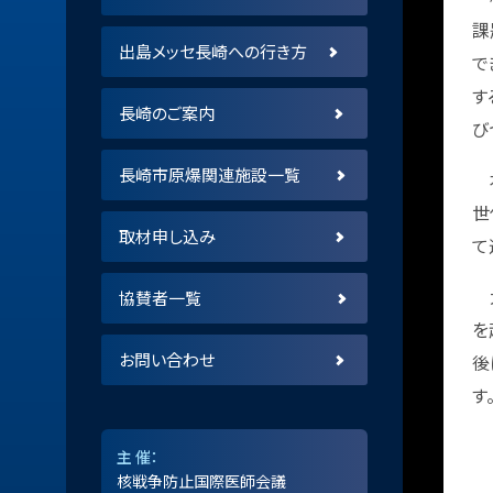
課
出島メッセ長崎への行き方
で
す
長崎のご案内
び
長崎市原爆関連施設一覧
本
世
取材申し込み
て
大
協賛者一覧
を
お問い合わせ
後
す
主 催：
核戦争防止国際医師会議