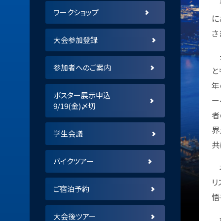
皆
ワークショップ
に
さ
大会参加登録
長
参加者へのご案内
と
年
ポスター展示申込
ー
9/19(金)〆切
者
界
学生会議
共
バイクツアー
本
リ
ご宿泊予約
悟
大会後ツアー
核