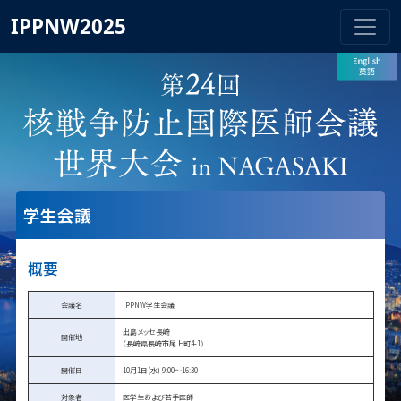
IPPNW2025
学生会議
概要
会議名
IPPNW学生会議
出島メッセ長崎
開催地
（長崎県長崎市尾上町4-1）
開催日
10月1日(水) 9:00～16:30
対象者
医学生および若手医師