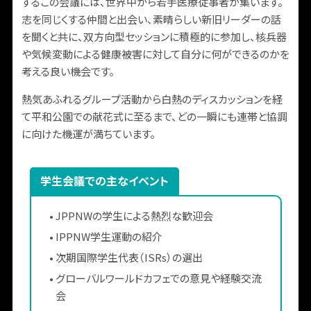
するこの会議には、世界中から若手医療従事者が集います。
志を同じくする仲間と出会い、素晴らしい新旧リーダーの話
を聞くと共に、双方向型セッションに積極的に参加し、核兵器
や気候変動による健康被害に対して自分に何ができるのかを
考える良い機会です。
熱気あふれるグループ活動から白熱のディスカッションを経
て平和公園での献花式に至るまで、どの一瞬にも連帯と協調
に向けた機運が満ちています。
学生会議での主なイベント
•
JPPNWの学生による熱烈な歓迎会
•
IPPNW学生運動の紹介
•
次期国際学生代表（ISRs）の選出
•
グローバルワールドカフェでの意見や経験交流
会