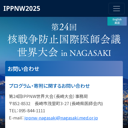
IPPNW2025
お問い合わせ
プログラム・寄附に関するお問い合わせ
第24回IPPNW世界大会（長崎大会）事務局
〒852-8532 長崎市茂里町3-27 (長崎県医師会内)
TEL：095-844-1111
E-mail：
ippnw-nagasaki@nagasaki.med.or.jp