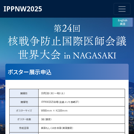
IPPNW2025
ポスター展示申込
開催日
10月2日（木）～4日（土）
開催地
IPPNW2025会場（出島メッセ長崎2F）
ポスターサイズ
W900mm × H2100mm
ポスター枚数
1枚（推奨）
作成言語
英語もしくは日本語（英語推奨）