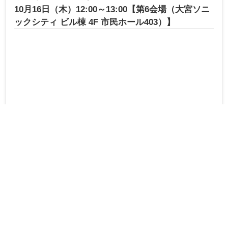
10月16日（木）12:00～13:00【第6会場（大宮ソニ
ックシティ ビル棟 4F 市民ホール403）】
高カリウム血症の対策を考える ～我が国の災害医
療対策を含めて～
座長
石橋 由孝
日本赤十字社医療センタ
ー 腎臓内科 部長
演者
大友 康裕
独立行政法人国立病院機
構 災害医療センター
院長