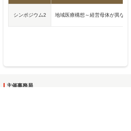
シンポジウム2
地域医療構想～経営母体が異なる
主催事務局
さいたま赤十字病院
〒330-8553 埼玉県さいたま市中央区新都心1番5号
TEL：048-852-1111
運営事務局
株式会社コングレ