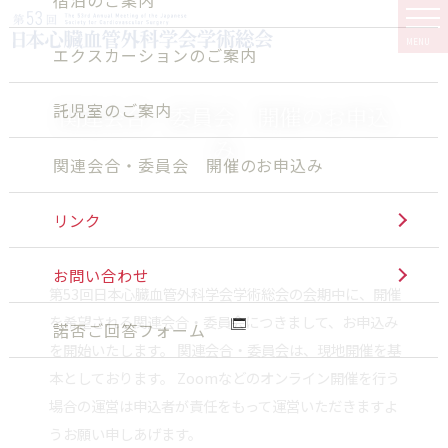
MENU
エクスカーションのご案内
託児室のご案内
関連会合・委員会 開催のお申込
み
関連会合・委員会 開催のお申込み
リンク
お問い合わせ
第53回日本心臓血管外科学会学術総会の会期中に、開催
を希望される関連会合・委員会につきまして、お申込み
諾否ご回答フォーム
を開始いたします。 関連会合・委員会は、現地開催を基
本としております。 Zoomなどのオンライン開催を行う
場合の運営は申込者が責任をもって運営いただきますよ
うお願い申しあげます。