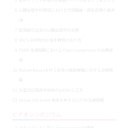
心臓血管外科領域における代用臓器・再生医療の最先
端
超高齢化社会の心臓血管外科治療
MICS AVR時代の若手教育の在り方
EVAR 後遠隔期における Open conversion の治療成
績
Malperfusionを伴う急性大動脈解離に対する治療戦
略
右室流出路再手術時のpitfallと工夫
below the ankle 病変を有するCLTIの治療戦略
ビデオシンポジウム
エキスパートに学ぶ Open surgeryの極意