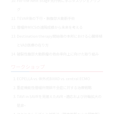
For the Next Stage 先行例に学ぶタスクシェアリン
グ
TEVAR後の下行・胸腹部大動脈手術
僧帽弁MICSの遠隔成績から未来を考える
Destination therapy開始後の本邦における心臓移植
とVAD医療の在り方
破裂性腹部大動脈瘤の救命率向上に向けた取り組み
ワークショップ
ECPELLA vs. 体外式BiVAD vs. central ECMO
重症機能性僧帽弁閉鎖不全症に対する治療戦略
TAVI in SAVRを見据えたAVR ~適応および弁輪拡大の
是非~