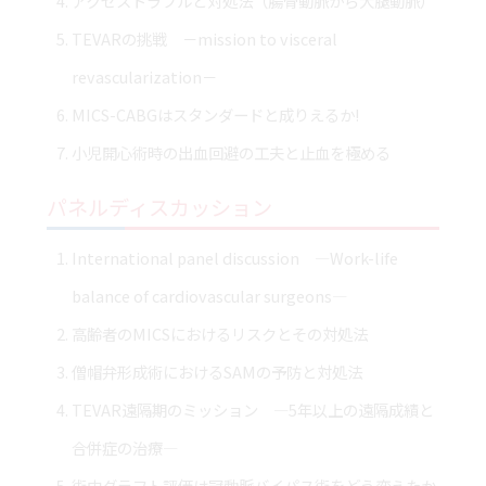
アクセストラブルと対処法（腸骨動脈から大腿動脈）
TEVARの挑戦 －mission to visceral
revascularization－
MICS-CABGはスタンダードと成りえるか!
小児開心術時の出血回避の工夫と止血を極める
パネルディスカッション
International panel discussion ―Work-life
balance of cardiovascular surgeons―
高齢者のMICSにおけるリスクとその対処法
僧帽弁形成術におけるSAMの予防と対処法
TEVAR遠隔期のミッション ―5年以上の遠隔成績と
合併症の治療―
術中グラフト評価は冠動脈バイパス術をどう変えたか