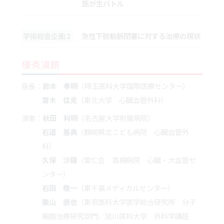
医が生バトル
学術総会企画２
急性下肢動脈閉塞に対する治療の現状
優秀演題
座長：
鈴木 孝明
（埼玉医科大学国際医療センター）
齋木 佳克
（東北大学 心臓血管外科）
演者：
秋田 利明
（名古屋大学附属病院）
石道 基典
（静岡県立こども病院 心臓血管外
科）
久保 沙羅
（愛仁会 高槻病院 心臓・大血管セ
ンター）
石田 敬一
（東千葉メディカルセンター）
栗山 直也
（東京医科大学医学総合研究所 分子
細胞治療研究部門／旭川医科大学 外科学講座