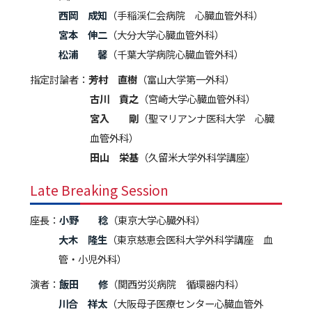
西岡 成知
（手稲渓仁会病院 心臓血管外科）
宮本 伸二
（大分大学心臓血管外科）
松浦 馨
（千葉大学病院心臓血管外科）
指定討論者：
芳村 直樹
（富山大学第一外科）
古川 貢之
（宮崎大学心臓血管外科）
宮入 剛
（聖マリアンナ医科大学 心臓
血管外科）
田山 栄基
（久留米大学外科学講座）
Late Breaking Session
座長：
小野 稔
（東京大学心臓外科）
大木 隆生
（東京慈恵会医科大学外科学講座 血
管・小児外科）
演者：
飯田 修
（関西労災病院 循環器内科）
川合 祥太
（大阪母子医療センター心臓血管外