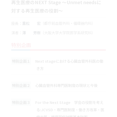
再生医療のNEXT Stage ～Unmet needsに
対する再生医療の役割～
座長：
重松 宏
（都庁前血管外科・循環器内科）
演者：
澤 芳樹
（大阪大学大学院医学系研究科）
特別企画
特別企画１
Next stageにおける心臓血管外科医の働
き方
特別企画２
心臓血管外科専門医制度の現状と今後
特別企画３
For the Next Stage 学会の役割を考え
る:JCVSD・専門医制度・働き方改革・医
療の質・循環器病対策基本計画