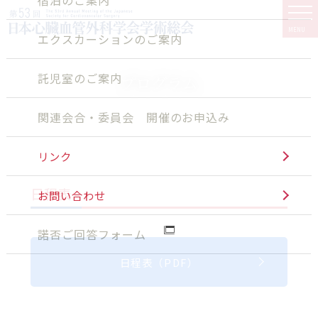
MENU
エクスカーションのご案内
託児室のご案内
プログラム
関連会合・委員会 開催のお申込み
リンク
日程表
お問い合わせ
諾否ご回答フォーム
日程表（PDF）