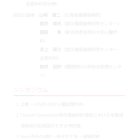
血管外科学分野）
指定討論者：
山崎 健二
（北海道循環器病院）
盤井 成光
（国立循環器病研究センター）
國原 孝
（東京慈恵会医科大学心臓外
科）
井上 陽介
（国立循環器病研究センター
血管外科）
駒井 宏好
（関西医科大学総合医療センタ
ー）
シンポジウム
災害・COVID-19と心臓血管外科
French Correction後の僧帽弁形成術における早期逆
流再発の危険因子とその予防策
Yasui手術の適応・術式の工夫・遠隔成績