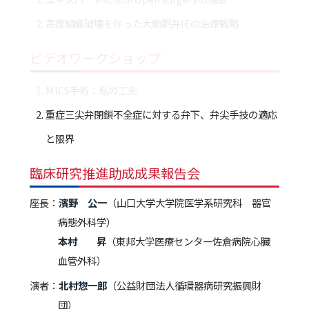
高度組織破壊を伴った大動脈弁IEの治療戦略
ビデオワークショップ
MICS手術：私の工夫
重症三尖弁閉鎖不全症に対する弁下、弁尖手技の適応
と限界
臨床研究推進助成成果報告会
座長：
濱野 公一
（山口大学大学院医学系研究科 器官
病態外科学）
本村 昇
（東邦大学医療センター佐倉病院心臓
血管外科）
演者：
北村惣一郎
（公益財団法人循環器病研究振興財
団）