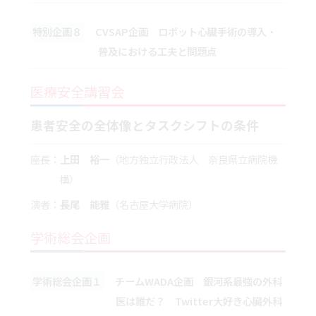
特別企画８
CVSAP企画 ロボット心臓手術の導入・
普及における工夫と問題点
医療安全講習会
患者安全の全体像とタスクシフトの条件
座長：
上田 裕一
（地方独立行政法人 奈良県立病院機
構）
演者：
長尾 能雅
（名古屋大学病院）
学術総会企画
学術総会企画１
チームWADA企画 銀河系最強の外科
医は誰だ？ Twitter大好き心臓外科