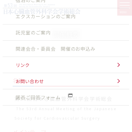
MENU
エクスカーションのご案内
託児室のご案内
開催概要
関連会合・委員会 開催のお申込み
リンク
名称
お問い合わせ
諾否ご回答フォーム
第53回日本心臓血管外科学会学術総会
The 53rd Annual Meeting of the Japanese
Society for Cardiovascular Surgery
メインテーマ