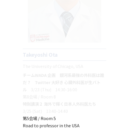
Takeyoshi Ota
The University of Chicago, USA
チームWADA 企画 銀河系最強の外科医は誰
だ？ Twitter 大好き 心臓外科医が生バト
ル
3/23 (Thu) 14:30-16:00
第8会場 / Room 8
特別講演２ 海外で輝く日本人外科医たち
3/25 (Sat) 13:40-14:40
第5会場 / Room 5
Road to professor in the USA