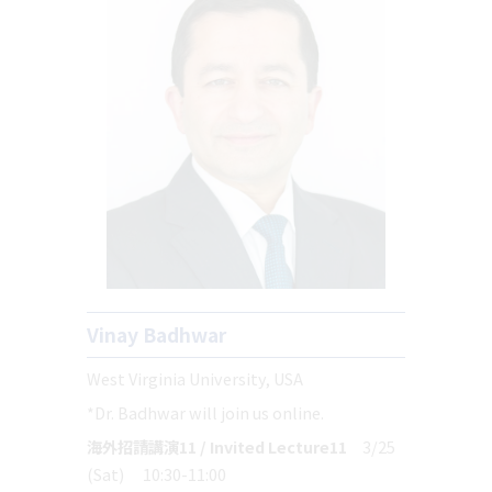
Vinay Badhwar
West Virginia University, USA
*Dr. Badhwar will join us online.
海外招請講演11 / Invited Lecture11
3/25
(Sat) 10:30-11:00