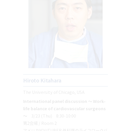
Hiroto Kitahara
The University of Chicago, USA
International panel discussion ～ Work-
life balance of cardiovascular surgeons
～
3/23 (Thu) 8:30-10:00
第2会場 / Room 2
アメリカYOUTUBER 外科医のライフワークバ