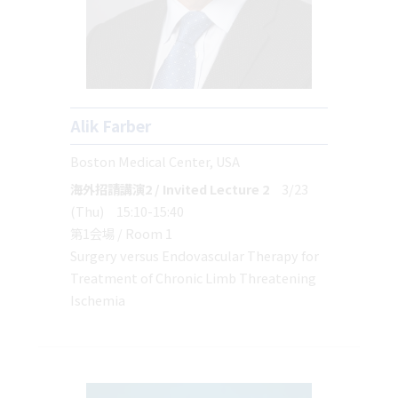
Alik Farber
Boston Medical Center, USA
海外招請講演2 / Invited Lecture 2
3/23
(Thu) 15:10-15:40
第1会場 / Room 1
Surgery versus Endovascular Therapy for
Treatment of Chronic Limb Threatening
Ischemia