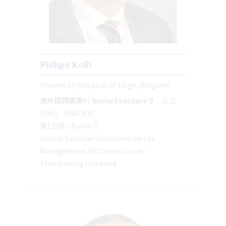
Philipe Kolh
University Hospital of Liège, Belgium
海外招請講演9 / Invited Lecture 9
3/25
(Sat) 8:50-9:20
第1会場 / Room 1
Global Vascular Guidelines on the
Management of Chronic Limb-
Threatening Ischemia