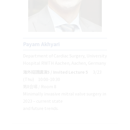
Payam Akhyari
Department of Cardiac Surgery, University
Hospital RWTH Aachen, Aachen, Germany
海外招請講演5 / Invited Lecture 5
3/23
(Thu) 10:00-10:30
第8会場 / Room 8
Minimally invasive mitral valve surgery in
2023 – current state
and future trends.