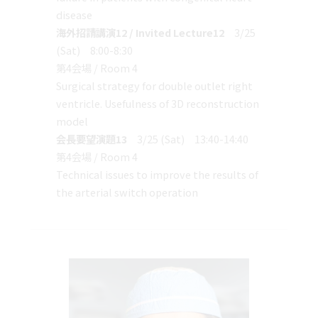
disease
海外招請講演12 / Invited Lecture12
3/25
(Sat) 8:00-8:30
第4会場 / Room 4
Surgical strategy for double outlet right
ventricle. Usefulness of 3D reconstruction
model
会長要望演題13
3/25 (Sat) 13:40-14:40
第4会場 / Room 4
Technical issues to improve the results of
the arterial switch operation