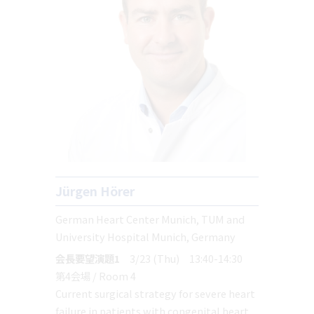
Jürgen Hörer
German Heart Center Munich, TUM and
University Hospital Munich, Germany
会長要望演題1
3/23 (Thu) 13:40-14:30
第4会場 / Room 4
Current surgical strategy for severe heart
failure in patients with congenital heart