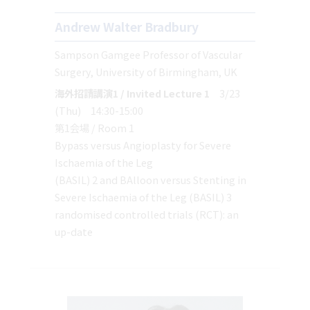
Andrew Walter Bradbury
Sampson Gamgee Professor of Vascular
Surgery, University of Birmingham, UK
海外招請講演1 / Invited Lecture 1
3/23
(Thu) 14:30-15:00
第1会場 / Room 1
Bypass versus Angioplasty for Severe
Ischaemia of the Leg
(BASIL) 2 and BAlloon versus Stenting in
Severe Ischaemia of the Leg (BASIL) 3
randomised controlled trials (RCT): an
up-date