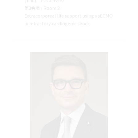
(Thu) 11:40-12:10
第3会場 / Room 3
Extracorporeal life support using vaECMO
in refractory cardiogenic shock