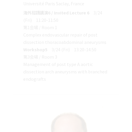
Université Paris Saclay, France
海外招請講演6 / Invited Lecture 6
3/24
(Fri) 11:20-11:50
第1会場 / Room 1
Complex endovascular repair of post
dissection thoracoabdominal aneurysms
Workshop5
3/24 (Fri) 13:20-14:50
第3会場 / Room 3
Management of post type A aortic
dissection arch aneurysms with branched
endografts