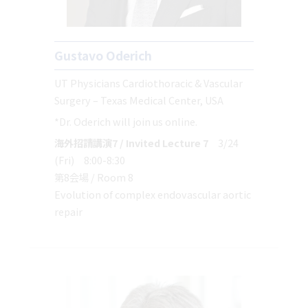
Gustavo Oderich
UT Physicians Cardiothoracic & Vascular
Surgery – Texas Medical Center, USA
*Dr. Oderich will join us online.
海外招請講演7 / Invited Lecture 7
3/24
(Fri) 8:00-8:30
第8会場 / Room 8
Evolution of complex endovascular aortic
repair