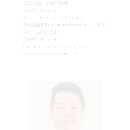
3/25 (Sat) 13:40-14:40
第5会場 / Room 5
Road to Professor in Germany
海外招請講演13 / Invited Lecture 13
3/25
(Sat) 14:50-15:10
第4会場 / Room 4
Current outcome following total
cavopulmonary connection