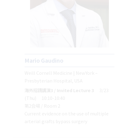
Mario Gaudino
Weill Cornell Medicine | NewYork –
Presbyterian Hospital, USA
海外招請講演3 / Invited Lecture 3
3/23
(Thu) 10:10-10:40
第2会場 / Room 2
Current evidence on the use of multiple
arterial grafts bypass surgery