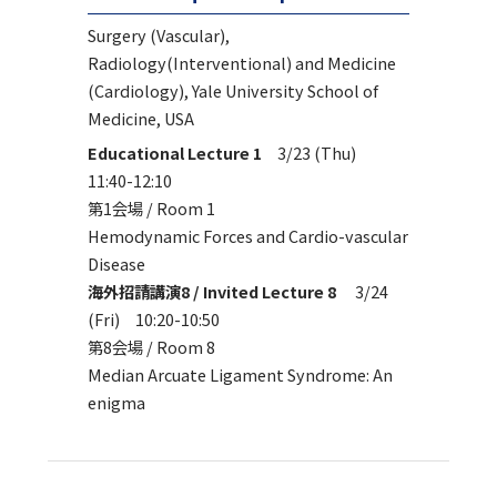
Surgery (Vascular),
Radiology(Interventional) and Medicine
(Cardiology), Yale University School of
Medicine, USA
Educational Lecture 1
3/23 (Thu)
11:40-12:10
第1会場 / Room 1
Hemodynamic Forces and Cardio-vascular
Disease
海外招請講演8 / Invited Lecture 8
3/24
(Fri) 10:20-10:50
第8会場 / Room 8
Median Arcuate Ligament Syndrome: An
enigma