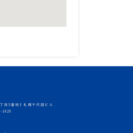
西5丁目5番地3 札幌千代田ビル
2-1620