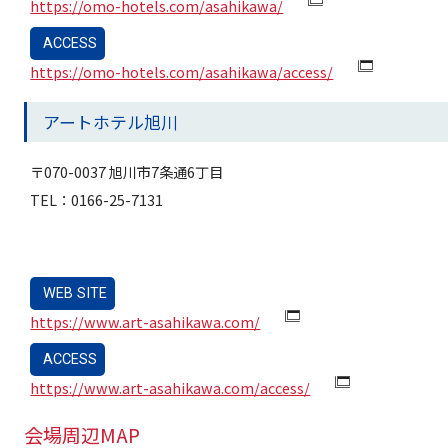
https://omo-hotels.com/asahikawa/
ACCESS
https://omo-hotels.com/asahikawa/access/
アートホテル旭川
〒070-0037 旭川市7条通6丁目
TEL：0166-25-7131
WEB SITE
https://www.art-asahikawa.com/
ACCESS
https://www.art-asahikawa.com/access/
会場周辺MAP