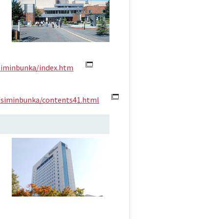
/siminbunka/index.htm
o/siminbunka/contents41.html