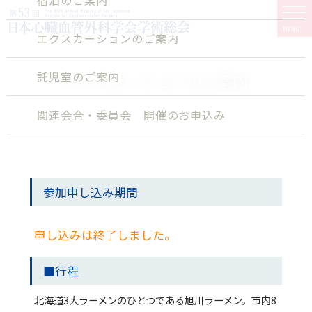
MENU
エクスカーションのご案内
託児室のご案内
エクスカーションのご案内
関連会合・委員会 開催のお申込み
リンク
お問い合わせ
参加申し込み期間
諾否ご回答フォーム
申し込みは終了しました。
■行程
北海道3大ラーメンのひとつである旭川ラーメン。市内8