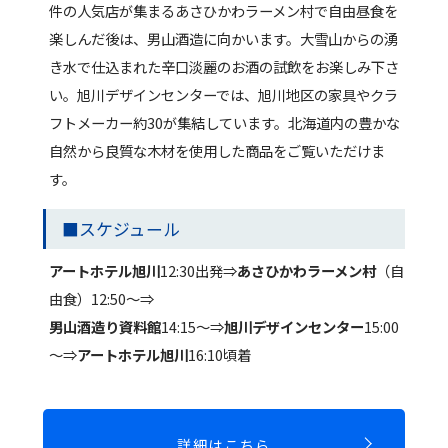
件の人気店が集まるあさひかわラーメン村で自由昼食を
楽しんだ後は、男山酒造に向かいます。大雪山からの湧
き水で仕込まれた辛口淡麗のお酒の試飲をお楽しみ下さ
い。旭川デザインセンターでは、旭川地区の家具やクラ
フトメーカー約30が集結しています。北海道内の豊かな
自然から良質な木材を使用した商品をご覧いただけま
す。
■スケジュール
アートホテル旭川
12:30出発⇒
あさひかわラーメン村
（自
由食）12:50～⇒
男山酒造り資料館
14:15～⇒
旭川デザインセンター
15:00
～⇒
アートホテル旭川
16:10頃着
詳細はこちら