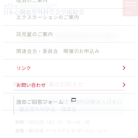
MENU
エクスカーションのご案内
託児室のご案内
関連会議・併設研究会のご案内
関連会合・委員会 開催のお申込み
リンク
関連会議・行事のお知らせ
お問い合わせ
諾否ご回答フォーム
2022年度第8回 特定非営利活動法人日本心
臓血管外科学会 理事会
日時：
3月22日（水）13：20～16：20
会場：
第9会場 アートホテル 3F ボールルームⅡ