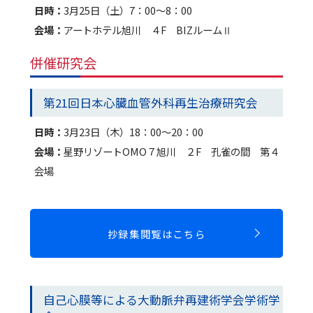
日時：
3月25日（土）7：00～8：00
会場：
アートホテル旭川 ４F BIZルームⅡ
併催研究会
第21回日本心臓血管外科再生治療研究会
日時：
3月23日（木）18：00～20：00
会場：
星野リゾートOMO７旭川 ２F 孔雀の間 第４
会場
抄録集閲覧はこちら
自己心膜等による大動脈弁再建術学会学術学