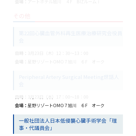
会場：
アートホテル旭川 ４F BIZルームⅠ
その他
第22回心臓血管外科再生医療治療研究会役員
会
日時：
3月23日（木）12：30～13：00
会場：
星野リゾートOMO７旭川 ６F オーク
Peripheral Artery Surgical Meeting世話人
会
日時：
3月23日（木）17：00～18：00
会場：
星野リゾートOMO７旭川 ６F オーク
一般社団法人日本低侵襲心臓手術学会「理
事・代議員会」