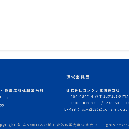
運営事務局
吸・腫瘍病態外科学分野
株式会社コングレ北海道支社
〒060-0807 札幌市北区北7条
1-1
TEL:011-839-9260 / FAX:050-170
99
E-Mail：
jscvs2023@congre.co.jp
pyright © 第53回日本心臓血管外科学会学術総会 all rights reserv