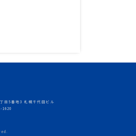
西5丁目5番地3 札幌千代田ビル
2-1620
ed.