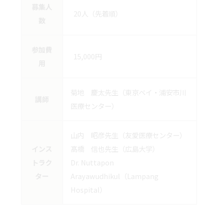
募集人
20人（先着順）
数
参加費
15,000円
用
菊地 慶太先生（東京ベイ・浦安市川
講師
医療センター）
山内 昭彦先生（友愛医療センター）
インス
髙橋 信也先生（広島大学）
トラク
Dr. Nuttapon
ター
Arayawudhikul（Lampang
Hospital）