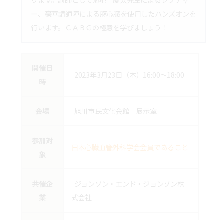
ー、豪華講師陣による豚心臓を使用したハンズオンを
行います。ＣＡＢＧの極意を学びましょう！
開催日
2023年3月23日（木）16:00～18:00
時
会場
旭川市民文化会館 展示室
参加対
日本心臓血管外科学会会員であること
象
共催企
ジョンソン・エンド・ジョンソン株
業
式会社