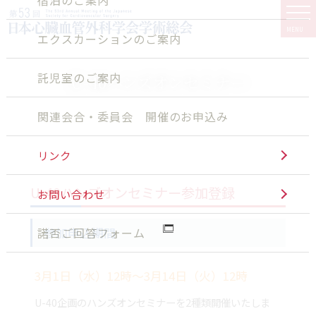
MENU
エクスカーションのご案内
託児室のご案内
U-40ハンズオンセミナー
関連会合・委員会 開催のお申込み
リンク
U-40ハンズオンセミナー参加登録
お問い合わせ
諾否ご回答フォーム
参加申込期間
3月1日（水）12時～3月14日（火）12時
U-40企画のハンズオンセミナーを2種類開催いたしま