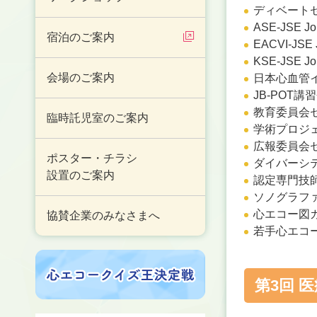
ディベート
ASE-JSE Jo
宿泊のご案内
EACVI-JSE 
KSE-JSE Jo
会場のご案内
日本心血管
JB-POT講
教育委員会セ
臨時託児室のご案内
学術プロジ
広報委員会
ポスター・チラシ
ダイバーシ
設置のご案内
認定専門技
ソノグラフ
心エコー図
協賛企業のみなさまへ
若手心エコ
第3回 