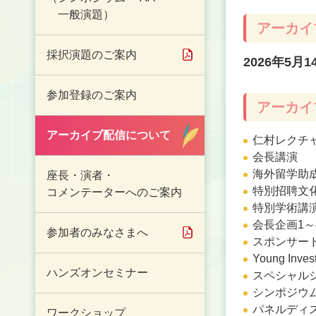
一般演題）
アーカイ
採択演題のご案内
2026年5
参加登録のご案内
アーカイ
アーカイブ配信について
仁村レクチ
会長講演
海外留学助
座長・演者・
特別招聘文化
コメンテーターへのご案内
特別学術講
会長企画1～
参加者のみなさまへ
スポンサー
Young Inves
ハンズオンセミナー
スペシャル
シンポジウム
パネルディス
ワークショップ