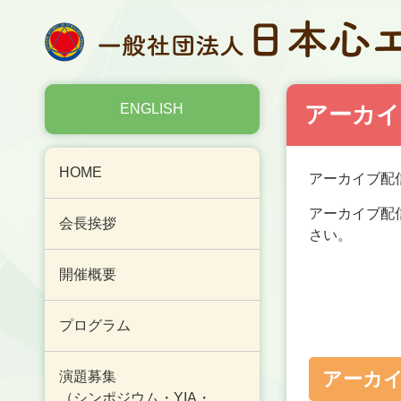
ENGLISH
アーカイ
HOME
アーカイブ配
アーカイブ配
会長挨拶
さい。
開催概要
プログラム
アーカ
演題募集
（シンポジウム・YIA・