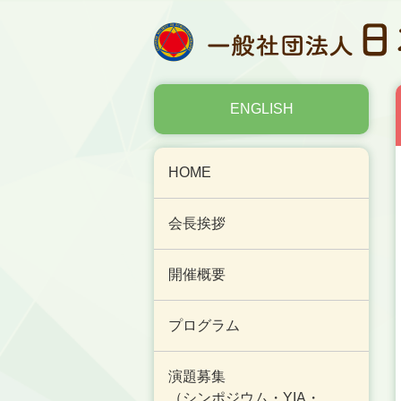
ENGLISH
HOME
会長挨拶
開催概要
プログラム
演題募集
（シンポジウム・YIA・