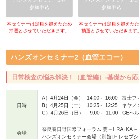
参加申込
参加申込
本セミナーは定員を超えたため
本セミナーは定員を超えた
抽選とさせていただきます。
抽選とさせていただきます
ハンズオンセミナー2（血管エコー）
日常検査の悩み解決！（血管編）-基礎から応
A）4月24日（金）
14:00
-
16:00
富士フ
日時
B）4月25日（土）
10:25
-
12:25
キヤノ
C）4月26日（日）
9:00
-
11:00
GEヘ
奈良春日野国際フォーラム 甍～I･RA･KA～
会場
ハンズオンセミナー会場（別館1F レセプシ