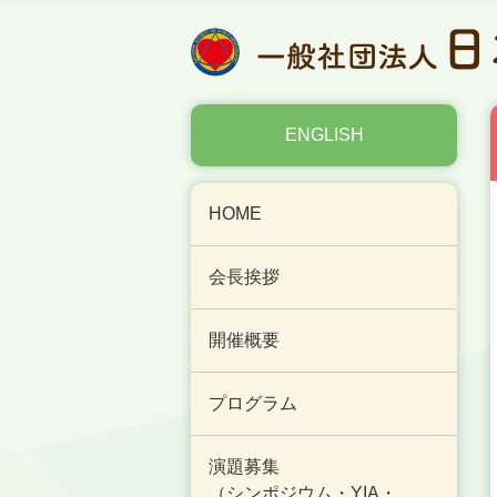
ENGLISH
HOME
会長挨拶
開催概要
プログラム
演題募集
（シンポジウム・YIA・