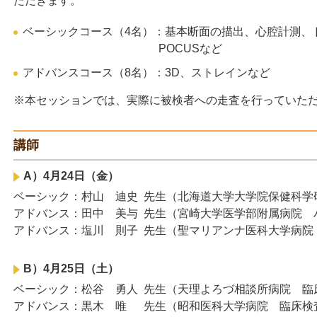
ただきます。
ベーシックコース（4名）：基本断面の描出、心腔計測、
POCUSなど
アドバンスコース（8名）：3D、ストレインなど
※本セッションでは、実際に被検者への走査を行っていた
講師
A）4月24日（金）
ベーシック
村山 迪史
北海道大学大学院保健科学
アドバンス
田中 美与
宮崎大学医学部附属病院 
アドバンス
塩川 則子
聖マリアンナ医科大学病院
B）4月25日（土）
ベーシック
松谷 勇人
天理よろづ相談所病院 臨
アドバンス
黒木 唯
昭和医科大学病院 臨床検