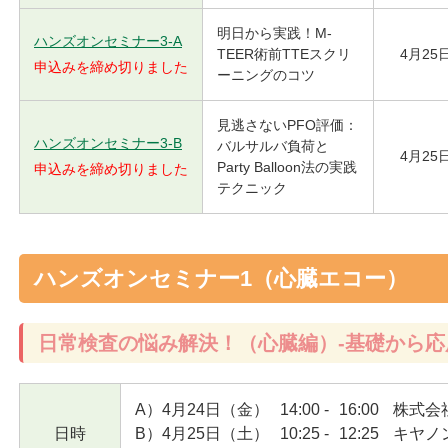
明日から実践！M-
ハンズオンセミナー3-A
TEER術前TTEスクリ
4月25
申込みを締め切りました
ーニングのコツ
見逃さないPFO評価：
ハンズオンセミナー3-B
バルサルバ負荷と
4月25
Party Balloon法の実践
申込みを締め切りました
テクニック
ハンズオンセミナー1（心臓エコー）
日常検査の悩み解決！（心臓編）-基礎から応
A）4月24日（金）
14:00
-
16:00
株式会
日時
B）4月25日（土）
10:25
-
12:25
キヤノ