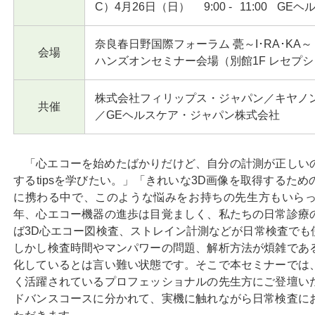
C）4月26日（日）
9:00
-
11:00
GEヘ
奈良春日野国際フォーラム 甍～I･RA･KA～
会場
ハンズオンセミナー会場（別館1F レセプシ
株式会社フィリップス・ジャパン／キヤノ
共催
／GEヘルスケア・ジャパン株式会社
「心エコーを始めたばかりだけど、自分の計測が正しい
するtipsを学びたい。」「きれいな3D画像を取得するた
に携わる中で、このような悩みをお持ちの先生方もいら
年、心エコー機器の進歩は目覚ましく、私たちの日常診療
ば3D心エコー図検査、ストレイン計測などが日常検査でも
しかし検査時間やマンパワーの問題、解析方法が煩雑であ
化しているとは言い難い状態です。そこで本セミナーでは
く活躍されているプロフェッショナルの先生方にご登壇い
ドバンスコースに分かれて、実機に触れながら日常検査に