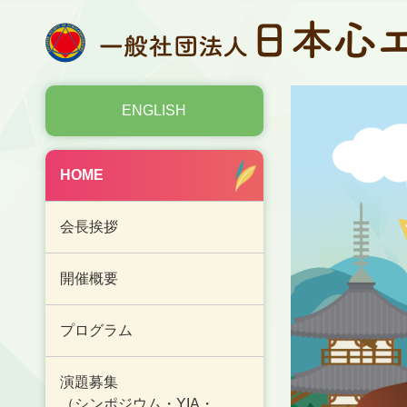
ENGLISH
HOME
会長挨拶
開催概要
プログラム
演題募集
（シンポジウム・YIA・