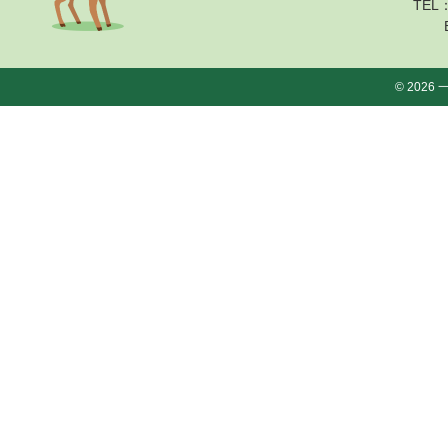
TEL：
© 202