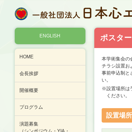
ENGLISH
ポスター
HOME
本学術集会の
チラシ設置お
事前申込制と
会長挨拶
い。
※設置場所は
開催概要
ください。
プログラム
設置場所
演題募集
（シンポジウム・YIA・