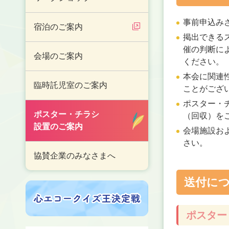
事前申込み
宿泊のご案内
掲出できる
催の判断に
会場のご案内
ください。
本会に関連
臨時託児室のご案内
ことがござ
ポスター・
ポスター・チラシ
（回収）を
設置のご案内
会場施設お
さい。
協賛企業のみなさまへ
送付に
ポスター