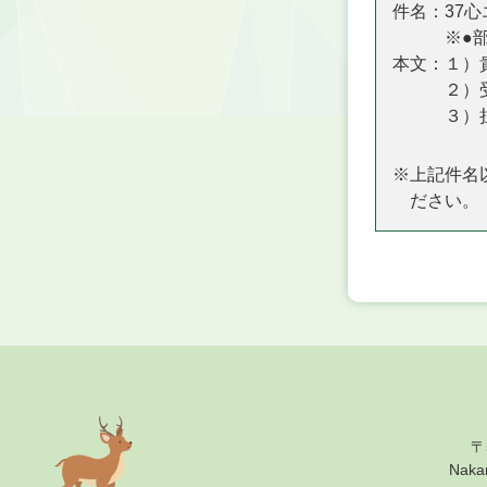
件名
37
※●
本文
１）
２）
３）
※上記件名
ださい。
〒
Nak