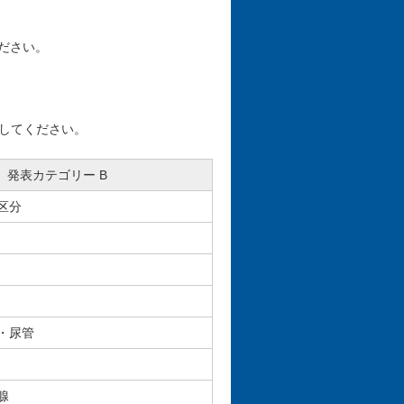
ださい。
してください。
発表カテゴリー B
区分
・尿管
腺