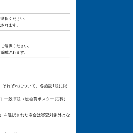
ご選択ください。
成されます。
をご選択ください。
て編成されます。
）それぞれについて、各施設1題に限
4］一般演題（総会賞ポスター 応募）
ter）を選択された場合は審査対象外とな