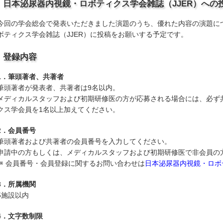
日本泌尿器内視鏡・ロボティクス学会雑誌（JJER）への
今回の学会総会で発表いただきました演題のうち、優れた内容の演題に
ボティクス学会雑誌（JJER）に投稿をお願いする予定です。
登録内容
1．筆頭著者、共著者
筆頭著者が発表者、共著者は9名以内。
メディカルスタッフおよび初期研修医の方が応募される場合には、必ず
クス学会員を1名以上加えてください。
2．会員番号
筆頭著者および共著者の会員番号を入力してください。
申請中の方もしくは、メディカルスタッフおよび初期研修医で非会員の方
会員番号・会員登録に関するお問い合わせは
日本泌尿器内視鏡・ロボ
3．所属機関
5施設以内
4．文字数制限