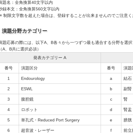
演題名：全角換算40文字以内
抄録本文：全角換算560文字以内
制限文字数を超えた場合は、登録することが出来ませんのでご注意く
演題分野カテゴリー
演題応募の際には、以下A、B各々から一つずつ最も適合する分野を選択
（A、B共に選択必須）
発表カテゴリー A
番号
演題区分
番号
演題
1
Endourology
a
結石
2
ESWL
b
副腎
3
腹腔鏡
c
腎
4
ロボット
d
腎盂
5
単孔式・Reduced Port Surgery
e
膀胱
6
超音波・レーザー
f
前立