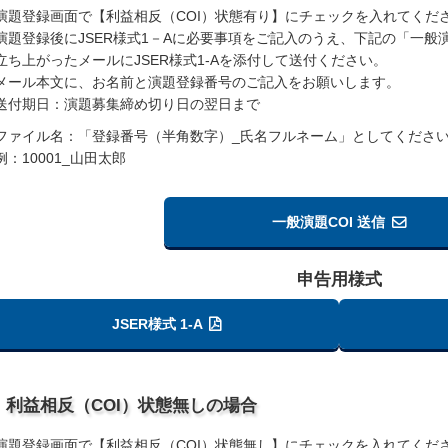
演題登録画面で【利益相反（COI）状態有り】にチェックを入れてくだ
演題登録後にJSER様式1－Aに必要事項をご記入のうえ、下記の「一般
立ち上がったメールにJSER様式1-Aを添付して送付ください。
メール本文に、お名前と演題登録番号のご記入をお願いします。
送付期日：演題募集締め切り日の翌日まで
ファイル名：「登録番号（半角数字）_氏名フルネーム」としてくださ
例：10001_山田太郎
一般演題COI 送信
申告用様式
JSER様式 1-A
利益相反（COI）状態無しの場合
演題登録画面で【利益相反（COI）状態無し】にチェックを入れてくだ