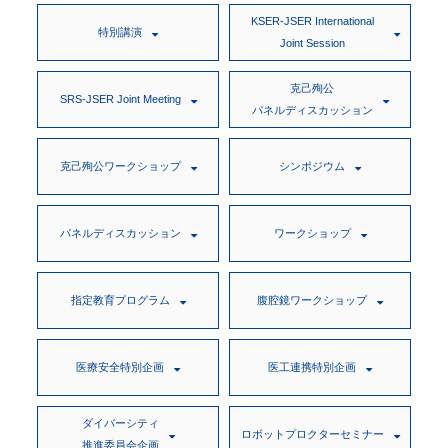
KSER-JSER International
特別講演
Joint Session
克己殉公
SRS-JSER Joint Meeting
パネルディスカッション
克己殉公ワークショップ
シンポジウム
パネルディスカッション
ワークショップ
指定教育プログラム
腹腔鏡ワークショップ
医療安全特別企画
医工連携特別企画
ダイバーシティ
ロボットプロクターセミナー
推進委員会企画