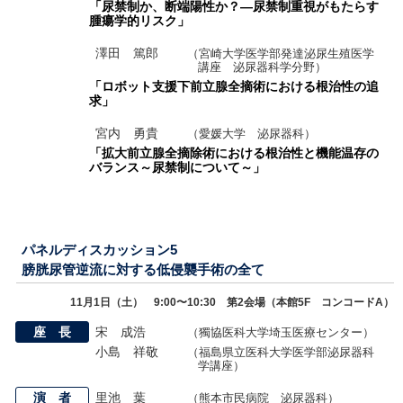
「尿禁制か、断端陽性か？―尿禁制重視がもたらす
腫瘍学的リスク」
澤田 篤郎
（宮崎大学医学部発達泌尿生殖医学
講座 泌尿器科学分野）
「ロボット支援下前立腺全摘術における根治性の追
求」
宮内 勇貴
（愛媛大学 泌尿器科）
「拡大前立腺全摘除術における根治性と機能温存の
バランス～尿禁制について～」
パネルディスカッション5
膀胱尿管逆流に対する低侵襲手術の全て
11月1日（土） 9:00〜10:30 第2会場（本館5F コンコードA）
座 長
宋 成浩
（獨協医科大学埼玉医療センター）
小島 祥敬
（福島県立医科大学医学部泌尿器科
学講座）
演 者
里池 葉
（熊本市民病院 泌尿器科）