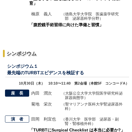
育」
楠原 義人
（徳島大学大学院 医歯薬学研究
部 泌尿器科学分野）
「腹腔鏡手術習得に向けた準備と習慣」
シンポジウム
シンポジウム１
最先端のTURBTエビデンスを検証する
10月30日（木） 10:10〜11:40 第2会場（本館5F コンコードA）
座 長
内田 潤次
（大阪公立大学大学院医学研究科泌
尿器病態学）
菊地 栄次
（聖マリアンナ医科大学腎泌尿器外
科）
演 者
田岡 利宜也
（香川大学 医学部 泌尿器・副
腎・腎移植外科）
「TURBTにSurgical Checklist は本当に必要か?」