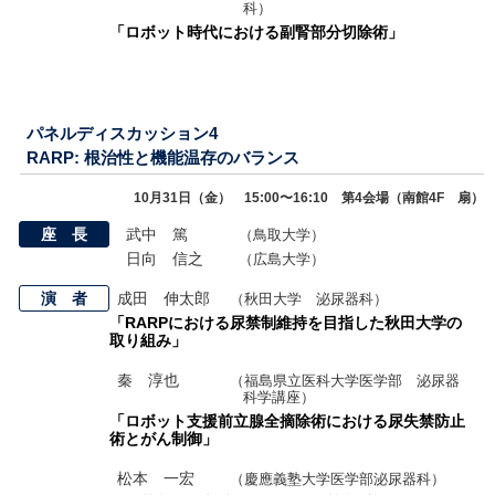
科）
「ロボット時代における副腎部分切除術」
パネルディスカッション4
RARP: 根治性と機能温存のバランス
10月31日（金） 15:00〜16:10 第4会場（南館4F 扇）
座 長
武中 篤
（鳥取大学）
日向 信之
（広島大学）
演 者
成田 伸太郎
（秋田大学 泌尿器科）
「RARPにおける尿禁制維持を目指した秋田大学の
取り組み」
秦 淳也
（福島県立医科大学医学部 泌尿器
科学講座）
「ロボット支援前立腺全摘除術における尿失禁防止
術とがん制御」
松本 一宏
（慶應義塾大学医学部泌尿器科）