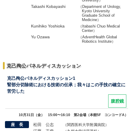
University）
Takashi Kobayashi
（Department of Urology,
Kyoto University
Graduate School of
Medicine）
Kunihiko Yoshioka
（Itabashi Chuo Medical
Center）
Yu Ozawa
（AdventHealth Global
Robotics Institute）
克己殉公パネルディスカッション
克己殉公パネルディスカッション1
腎部分切除術における技術の伝承；我々はこの手技の確立に
苦労した
腹腔鏡
10月31日（金） 15:00〜16:10 第2会場（本館5F コンコードA）
座 長
松田 公志
（関西医科大学附属病院）