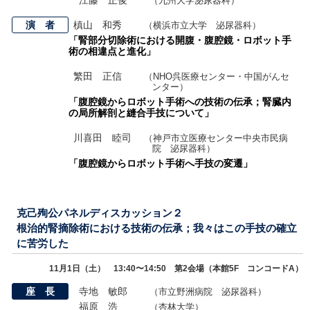
江藤 正俊
（九州大学泌尿器科）
演 者
槙山 和秀
（横浜市立大学 泌尿器科）
「腎部分切除術における開腹・腹腔鏡・ロボット手
術の相違点と進化」
繁田 正信
（NHO呉医療センター・中国がんセ
ンター）
「腹腔鏡からロボット手術への技術の伝承；腎臓内
の局所解剖と縫合手技について」
川喜田 睦司
（神戸市立医療センター中央市民病
院 泌尿器科）
「腹腔鏡からロボット手術へ手技の変遷」
克己殉公パネルディスカッション２
根治的腎摘除術における技術の伝承；我々はこの手技の確立
に苦労した
11月1日（土） 13:40〜14:50 第2会場（本館5F コンコードA）
座 長
寺地 敏郎
（市立野洲病院 泌尿器科）
福原 浩
（杏林大学）