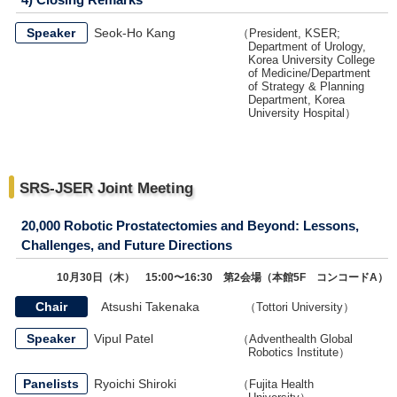
Speaker
Seok-Ho Kang
（President, KSER;
Department of Urology,
Korea University College
of Medicine/Department
of Strategy & Planning
Department, Korea
University Hospital）
SRS-JSER Joint Meeting
20,000 Robotic Prostatectomies and Beyond: Lessons,
Challenges, and Future Directions
10月30日（木） 15:00〜16:30 第2会場（本館5F コンコードA）
Chair
Atsushi Takenaka
（Tottori University）
Speaker
Vipul Patel
（Adventhealth Global
Robotics Institute）
Panelists
Ryoichi Shiroki
（Fujita Health