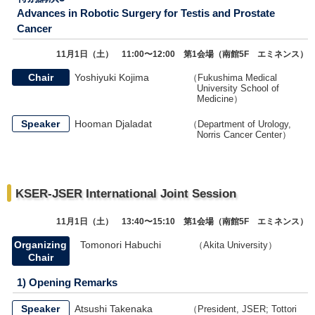
Advances in Robotic Surgery for Testis and Prostate
Cancer
11月1日（土） 11:00〜12:00 第1会場（南館5F エミネンス）
Chair
Yoshiyuki Kojima
（Fukushima Medical
University School of
Medicine）
Speaker
Hooman Djaladat
（Department of Urology,
Norris Cancer Center）
KSER-JSER International Joint Session
11月1日（土） 13:40〜15:10 第1会場（南館5F エミネンス）
Organizing
Tomonori Habuchi
（Akita University）
Chair
1) Opening Remarks
Speaker
Atsushi Takenaka
（President, JSER; Tottori