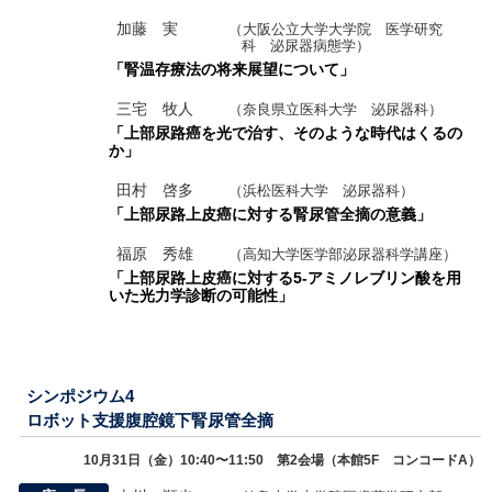
加藤 実
（大阪公立大学大学院 医学研究
科 泌尿器病態学）
「腎温存療法の将来展望について」
三宅 牧人
（奈良県立医科大学 泌尿器科）
「上部尿路癌を光で治す、そのような時代はくるの
か」
田村 啓多
（浜松医科大学 泌尿器科）
「上部尿路上皮癌に対する腎尿管全摘の意義」
福原 秀雄
（高知大学医学部泌尿器科学講座）
「上部尿路上皮癌に対する5-アミノレブリン酸を用
いた光力学診断の可能性」
シンポジウム4
ロボット支援腹腔鏡下腎尿管全摘
10月31日（金）10:40〜11:50 第2会場（本館5F コンコードA）