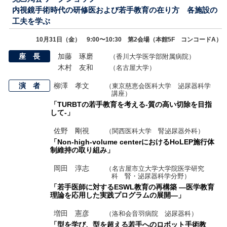
内視鏡手術時代の研修医および若手教育の在り方 各施設の
工夫を学ぶ
10月31日（金） 9:00〜10:30 第2会場（本館5F コンコードA）
座 長
加藤 琢磨
（香川大学医学部附属病院）
木村 友和
（名古屋大学）
演 者
柳澤 孝文
（東京慈恵会医科大学 泌尿器科学
講座）
「TURBTの若手教育を考える-質の高い切除を目指
して-」
佐野 剛視
（関西医科大学 腎泌尿器外科）
「Non-high-volume centerにおけるHoLEP施行体
制維持の取り組み」
岡田 淳志
（名古屋市立大学大学院医学研究
科 腎・泌尿器科学分野）
「若手医師に対するESWL教育の再構築 ―医学教育
理論を応用した実践プログラムの展開―」
増田 憲彦
（洛和会音羽病院 泌尿器科）
「型を学び、型を超える若手へのロボット手術教