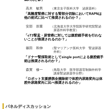
高木 敏男
（東京女子医科大学 泌尿器科）
「高難度腎癌に対する腎部分切除においてRAPNは
他の術式に比べて推奨されるのか？」
安部 崇重
（北海道大学大学院医学研究院腎泌
尿器外科学教室）
「cT3腎盂・尿管癌に対しては腹腔鏡手術を行わな
いことが推奨されるのか？」
篠田 和伸
（聖マリアンナ医科大学 腎泌尿器
外科）
「ドナー腎採取術としてsingle portによる腹腔鏡手
術は推奨されるのか？」
森實 修一
（鳥取大学 医学部器官制御外科学
講座腎泌尿器学分野）
「ロボット支援膀胱全摘除術で体腔内尿路変向は体
腔外尿路変向に比べ推奨されるのか」
パネルディスカッション