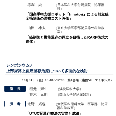
赤塚 純
（日本医科大学付属病院 泌尿器
科）
「国産手術支援ロボット『hinotori』による前立腺
全摘除術の医療コスト評価」
山田 雄太
（東京大学医学部泌尿器外科学教
室）
「癌制御と機能温存の両立を目指したRARP術式の
進化」
シンポジウム3
上部尿路上皮癌温存治療について多面的な検討
10月31日（金）10:40〜12:00 第1会場（南館5F エミネンス）
座 長
稲元 輝生
（浜松医科大学）
荒木 元朗
（岡山大学腎泌尿器科）
演 者
辻野 拓也
（大阪医科薬科大学 医学部 泌尿
器科学教室）
「UTUC腎温存療法の実際と成績」