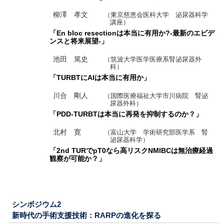
柳澤 孝文
（東京慈恵会医科大学 泌尿器科学
講座）
「En bloc resectionは本当に有用か?-最新のエビデ
ンスと将来展望-」
池田 篤史
（筑波大学医学医療系腎泌尿器外
科）
「TURBTにAIは本当に有用か」
川合 剛人
（国際医療福祉大学市川病院 腎泌
尿器外科）
「PDD-TURBTは本当に再発を抑制するのか？」
北村 寛
（富山大学 学術研究部医学系 腎
泌尿器科学）
「2nd TURでpT0なら高リスクNMIBCは無治療経過
観察が可能か？」
シンポジウム2
新時代の手術支援技術：RARPの進化を探る