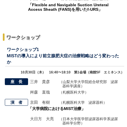
「Flexible and Navigable Suction Ureteral
Access Sheath (FANS)を用いたf-URS」
ワークショップ
ワークショップ1
MISTの導入により前立腺肥大症の治療戦略はどう変わった
か
10月30日（木） 16:40〜18:10 第1会場（南館5F エミネンス）
座 長
三井 貴彦
（山梨大学大学院総合研究部 泌尿
器科学講座）
舛森 直哉
（札幌医科大学）
演 者
京田 有樹
（札幌医科大学 泌尿器科）
「大学病院におけるMIST治療」
大日方 大亮
（日本大学医学部泌尿器科学系泌尿
器科学分野）