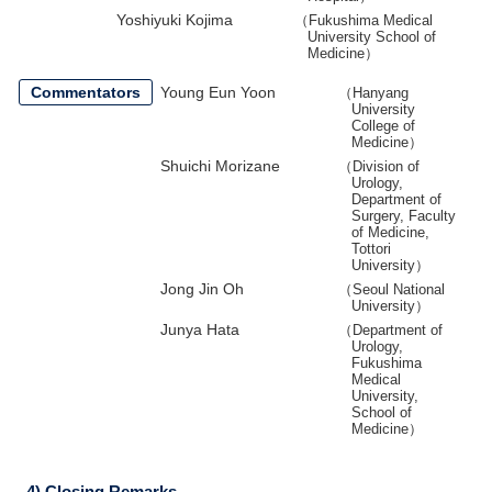
Yoshiyuki Kojima
（Fukushima Medical
University School of
Medicine）
Commentators
Young Eun Yoon
（Hanyang
University
College of
Medicine）
Shuichi Morizane
（Division of
Urology,
Department of
Surgery, Faculty
of Medicine,
Tottori
University）
Jong Jin Oh
（Seoul National
University）
Junya Hata
（Department of
Urology,
Fukushima
Medical
University,
School of
Medicine）
4) Closing Remarks