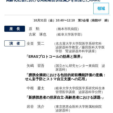
領域
10月31日（金）10:40〜12:10 第3会場（南館4F 錦）
座 長
原 勲
（橋本市民病院）
古家 琢也
（岐阜大学医学部）
演 者
全並 賢二
（名古屋大学大学院医学系研究科
泌尿器科学教室／藤田医科大学医
学部 腎泌尿器外科学講座）
「ERASプロトコールの効果と限界」
矢嶋 習吾
（国立がん研究センター東病院 泌
尿器科）
「膀胱全摘術における包括的術前機能評価の意義：
せん妄予防とストマ自立支援への応用」
中根 慶太
（岐阜大学大学院医学系研究科生体
管理医学講座 泌尿器科学分野）
「新膀胱患者の排尿自立-高齢患者における課題-」
岩谷 洸介
（東京慈恵会医科大学附属柏病院
泌尿器科）