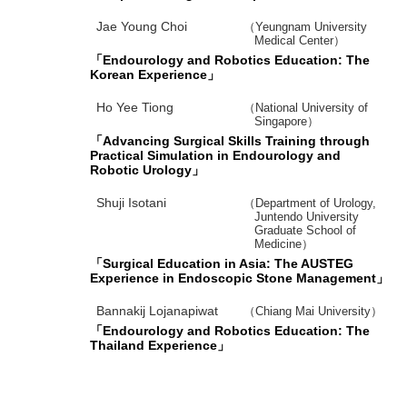
Jae Young Choi
（Yeungnam University
Medical Center）
「Endourology and Robotics Education: The
Korean Experience」
Ho Yee Tiong
（National University of
Singapore）
「Advancing Surgical Skills Training through
Practical Simulation in Endourology and
Robotic Urology」
Shuji Isotani
（Department of Urology,
Juntendo University
Graduate School of
Medicine）
「Surgical Education in Asia: The AUSTEG
Experience in Endoscopic Stone Management」
Bannakij Lojanapiwat
（Chiang Mai University）
「Endourology and Robotics Education: The
Thailand Experience」