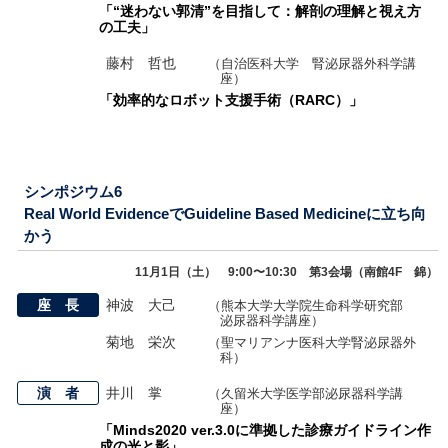
「“迷わない郭清”を目指して：解剖の理解と視え方
の工夫」
藤村 哲也
（自治医科大学 腎泌尿器外科学講
座）
「効率的なロボット支援手術（RARC）」
シンポジウム6
Real World EvidenceでGuideline Based Medicineに立ち向
かう
11月1日（土） 9:00〜10:30 第3会場（南館4F 錦）
座 長
神波 大己
（熊本大学大学院生命科学研究部
泌尿器科学講座）
菊地 栄次
（聖マリアンナ医科大学腎泌尿器外
科）
演 者
井川 掌
（久留米大学医学部泌尿器科学講
座）
「Minds2020 ver.3.0に準拠した診療ガイドライン作
成の光と影」