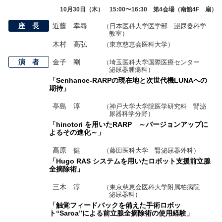
10月30日（木） 15:00〜16:30 第4会場（南館4F 扇）
座 長
近藤 幸尋
（日本医科大学医学部 泌尿器科学
教室）
木村 高弘
（東京慈恵会医科大学）
演 者
金子 剛
（埼玉医科大学国際医療センター
泌尿器腫瘍科）
「Senhance-RARPの現在地と次世代機LUNAへの
期待」
亭島 淳
（神戸大学大学院医学研究科 腎泌
尿器科学分野）
「hinotori を用いたRARP ～バージョンアップに
よるその進化～」
髙原 健
（藤田医科大学 腎泌尿器外科）
「Hugo RAS システムを用いたロボット支援前立腺
全摘除術」
三木 淳
（東京慈恵会医科大学附属柏病院
泌尿器科）
「触覚フィードバックを備えた手術ロボッ
ト“Saroa”による前立腺全摘除術の使用経験」