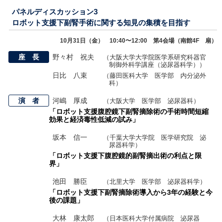
パネルディスカッション3
ロボット支援下副腎手術に関する知見の集積を目指す
10月31日（金） 10:40〜12:00 第4会場（南館4F 扇）
座 長
野々村 祝夫
（大阪大学大学院医学系研究科器官
制御外科学講座（泌尿器科学））
日比 八束
（藤田医科大学 医学部 内分泌外
科）
演 者
河嶋 厚成
（大阪大学 医学部 泌尿器科）
「ロボット支援腹腔鏡下副腎摘除術の手術時間短縮
効果と経済毒性低減の試み」
坂本 信一
（千葉大学大学院 医学研究院 泌
尿器科学）
「ロボット支援下腹腔鏡的副腎摘出術の利点と限
界」
池田 勝臣
（北里大学 医学部 泌尿器科学）
「ロボット支援下副腎摘除術導入から3年の経験と今
後の課題」
大林 康太郎
（日本医科大学付属病院 泌尿器