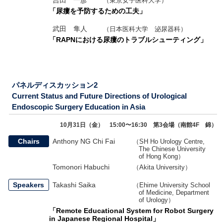
吉田 一彦
（東京女子医科大学）
「尿瘻を予防するための工夫」
武田 隼人
（日本医科大学 泌尿器科）
「RAPNにおける尿瘻のトラブルシューティング」
パネルディスカッション2
Current Status and Future Directions of Urological
Endoscopic Surgery Education in Asia
10月31日（金） 15:00〜16:30 第3会場（南館4F 錦）
Chairs
Anthony NG Chi Fai
（SH Ho Urology Centre,
The Chinese University
of Hong Kong）
Tomonori Habuchi
（Akita University）
Speakers
Takashi Saika
（Ehime University School
of Medicine, Department
of Urology）
「Remote Educational System for Robot Surgery
in Japanese Regional Hospital」