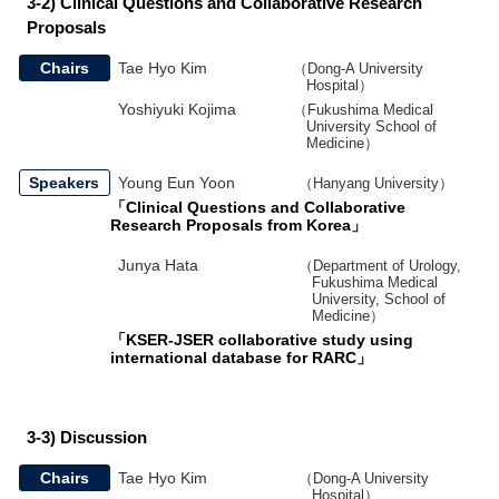
3-2) Clinical Questions and Collaborative Research
Proposals
Chairs
Tae Hyo Kim
（Dong-A University
Hospital）
Yoshiyuki Kojima
（Fukushima Medical
University School of
Medicine）
Speakers
Young Eun Yoon
（Hanyang University）
「Clinical Questions and Collaborative
Research Proposals from Korea」
Junya Hata
（Department of Urology,
Fukushima Medical
University, School of
Medicine）
「KSER-JSER collaborative study using
international database for RARC」
3-3) Discussion
Chairs
Tae Hyo Kim
（Dong-A University
Hospital）