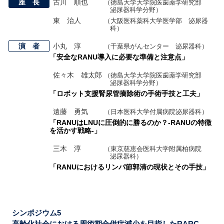
座 長
古川 順也
（徳島大学大学院医歯薬学研究部
泌尿器科学分野）
東 治人
（大阪医科薬科大学医学部 泌尿器
科）
演 者
小丸 淳
（千葉県がんセンター 泌尿器科）
「安全なRANU導入に必要な準備と注意点」
佐々木 雄太郎
（徳島大学大学院医歯薬学研究部
泌尿器科学分野）
「ロボット支援腎尿管摘除術の手術手技と工夫」
遠藤 勇気
（日本医科大学付属病院泌尿器科）
「RANUはLNUに圧倒的に勝るのか？-RANUの特徴
を活かす戦略-」
三木 淳
（東京慈恵会医科大学附属柏病院
泌尿器科）
「RANUにおけるリンパ節郭清の現状とその手技」
シンポジウム5
高齢化社会における周術期合併症減少を目指したRARC