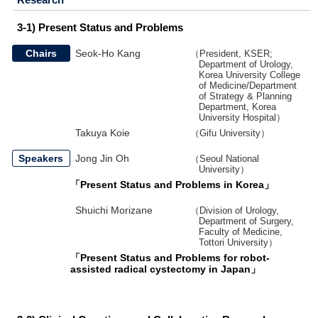
3-1) Present Status and Problems
Chairs
Seok-Ho Kang
（President, KSER;
Department of Urology,
Korea University College
of Medicine/Department
of Strategy & Planning
Department, Korea
University Hospital）
Takuya Koie
（Gifu University）
Speakers
Jong Jin Oh
（Seoul National
University）
「Present Status and Problems in Korea」
Shuichi Morizane
（Division of Urology,
Department of Surgery,
Faculty of Medicine,
Tottori University）
「Present Status and Problems for robot-
assisted radical cystectomy in Japan」