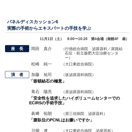
パネルディスカッション6
実際の手術からエキスパートの手技を学ぶ
11月1日（土） 9:00〜10:20 第4会場（南館4F 扇）
座 長
岡田 真介
（行徳総合病院 泌尿器科／尿路結
石症・前立腺肥大症治療センタ
ー）
松崎 純一
（大口東総合病院）
演 者
加藤 祐司
（坂泌尿器科病院）
「嵌頓結石の極意」
葺石 陽亮
（原泌尿器科病院）
「安全性を追求したハイボリュームセンターでの
ECIRSの手術手技」
眞﨑 拓朗
（原三信病院 泌尿器科）
「腹臥位のPCNLはお嫌いですか」
川畑 遼
（大口東総合病院 泌尿器科）