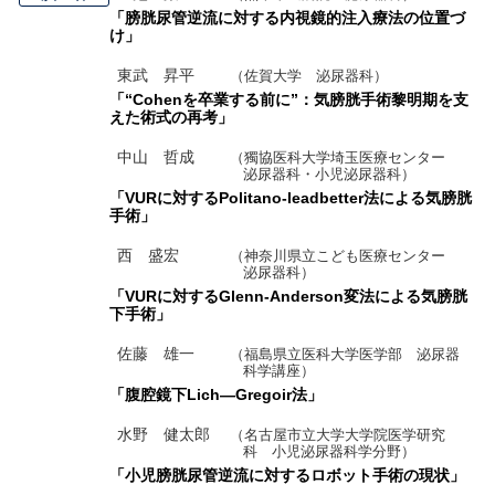
「膀胱尿管逆流に対する内視鏡的注入療法の位置づ
け」
東武 昇平
（佐賀大学 泌尿器科）
「“Cohenを卒業する前に”：気膀胱手術黎明期を支
えた術式の再考」
中山 哲成
（獨協医科大学埼玉医療センター
泌尿器科・小児泌尿器科）
「VURに対するPolitano-leadbetter法による気膀胱
手術」
西 盛宏
（神奈川県立こども医療センター
泌尿器科）
「VURに対するGlenn-Anderson変法による気膀胱
下手術」
佐藤 雄一
（福島県立医科大学医学部 泌尿器
科学講座）
「腹腔鏡下Lich―Gregoir法」
水野 健太郎
（名古屋市立大学大学院医学研究
科 小児泌尿器科学分野）
「小児膀胱尿管逆流に対するロボット手術の現状」