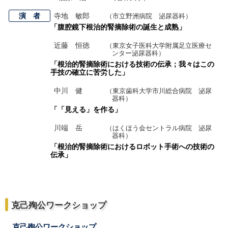
演 者
寺地 敏郎
（市立野洲病院 泌尿器科）
「腹腔鏡下根治的腎摘除術の誕生と成熟」
近藤 恒徳
（東京女子医科大学附属足立医療セ
ンター泌尿器科）
「根治的腎摘除術における技術の伝承；我々はこの
手技の確立に苦労した」
中川 健
（東京歯科大学市川総合病院 泌尿
器科）
「「見える」を作る」
川端 岳
（はくほう会セントラル病院 泌尿
器科）
「根治的腎摘除術におけるロボット手術への技術の
伝承」
克己殉公ワークショップ
克己殉公ワークショップ