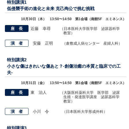
特別講演1
低侵襲手術の進化と未来 克己殉公で挑む挑戦
10月30日（木） 13:50〜14:50 第1会場（南館5F エミネンス）
座 長
近藤 幸尋
（日本医科大学医学部 泌尿器科学
教室）
演 者
安藤 正明
（倉敷成人病センター 産婦人科）
特別講演2
小さな傷はきれいな傷あと？-創傷治癒の本質と臨床での工
夫-
10月31日（金） 13:50〜14:50 第1会場（南館5F エミネンス）
座 長
東 治人
（大阪医科薬科大学 医学部 泌尿
生殖・発達医学講座 泌尿器科学
教室）
演 者
小川 令
（日本医科大学形成外科）
特別講演3