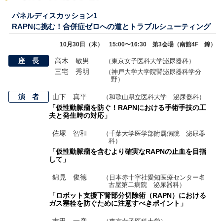
パネルディスカッション1
RAPNに挑む！合併症ゼロへの道とトラブルシューティング
10月30日（木） 15:00〜16:30 第3会場（南館4F 錦）
座 長
高木 敏男
（東京女子医科大学泌尿器科）
三宅 秀明
（神戸大学大学院腎泌尿器科学分
野）
演 者
山下 真平
（和歌山県立医科大学 泌尿器科）
「仮性動脈瘤を防ぐ！RAPNにおける手術手技の工
夫と発生時の対応」
佐塚 智和
（千葉大学医学部附属病院 泌尿器
科）
「仮性動脈瘤を含むより確実なRAPNの止血を目指
して」
錦見 俊徳
（日本赤十字社愛知医療センター名
古屋第二病院 泌尿器科）
「ロボット支援下腎部分切除術（RAPN）における
ガス塞栓を防ぐために注意すべきポイント」