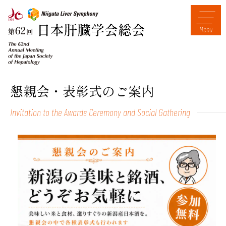
Menu
懇親会・表彰式のご案内
Invitation to the Awards Ceremony and Social Gathering