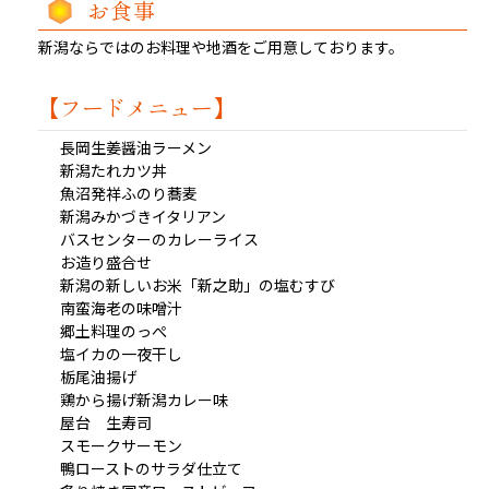
お食事
新潟ならではのお料理や地酒をご用意しております。
【フードメニュー】
長岡生姜醤油ラーメン
新潟たれカツ丼
魚沼発祥ふのり蕎麦
新潟みかづきイタリアン
バスセンターのカレーライス
お造り盛合せ
新潟の新しいお米「新之助」の塩むすび
南蛮海老の味噌汁
郷土料理のっぺ
塩イカの一夜干し
栃尾油揚げ
鶏から揚げ新潟カレー味
屋台 生寿司
スモークサーモン
鴨ローストのサラダ仕立て