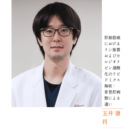
肝細胞癌
における
リン脂質
およびカ
ルジオリ
ピン過酸
化のリピ
ドミクス
解析：
背景肝病
態による
違い
玉井 康
将