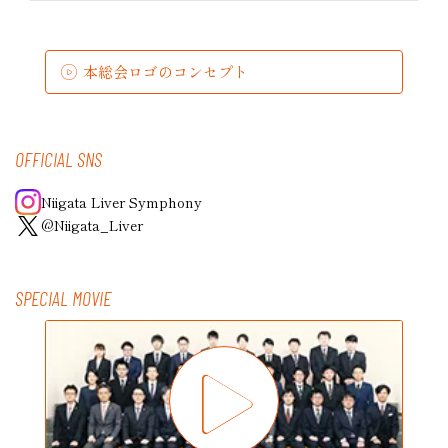
本総会ロゴのコンセプト
OFFICIAL SNS
Niigata Liver Symphony
@Niigata_Liver
SPECIAL MOVIE