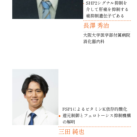
SHP2シグナル抑制を
介して肝癌を抑制する
癌抑制遺伝子である
長澤 秀治
大阪大学医学部付属病院
消化器内科
FSP1によるビタミンK依存的酸化
還元制御とフェロトーシス抑制機構
の解明
三田 純也