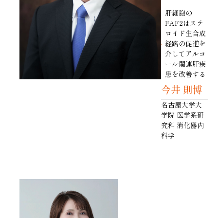
肝細胞の
FAF2はステ
ロイド生合成
経路の促進を
介してアルコ
ール関連肝疾
患を改善する
今井 則博
名古屋大学大
学院 医学系研
究科 消化器内
科学