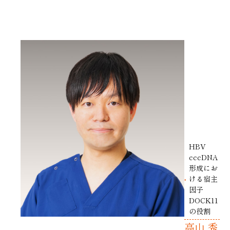
HBV
cccDNA
形成にお
ける宿主
因子
DOCK11
の役割
高山 秀