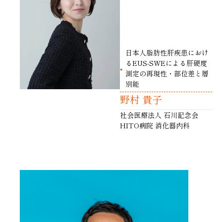
日本人脂肪性肝疾患におけ
るEUS-SWEによる肝硬度
測定の再現性・部位差と層
別能
野村 貴子
社会医療法人 石川記念会
HITO病院 消化器内科