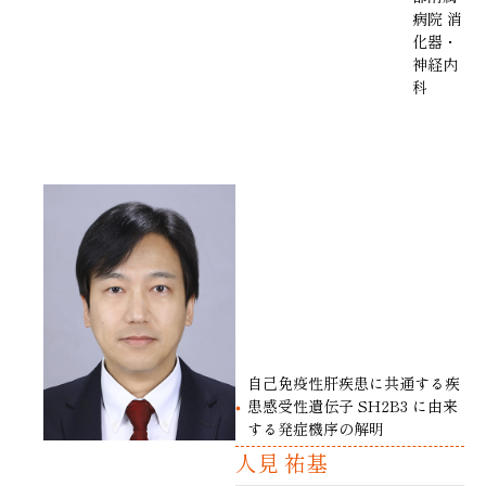
病院 消
化器・
神経内
科
自己免疫性肝疾患に共通する疾
患感受性遺伝子 SH2B3 に由来
する発症機序の解明
人見 祐基