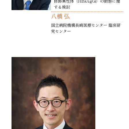
修飾異性体（HBsAgGi）の動態に関
する検討
八橋 弘
国立病院機構長崎医療センター 臨床研
究センター