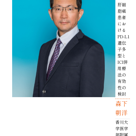
肝細
胞癌
患者
にお
ける
PD-L1
遺伝
子多
型と
ICI併
用療
法の
有効
性の
検討
森下
朝洋
香川大
学医学
部附属