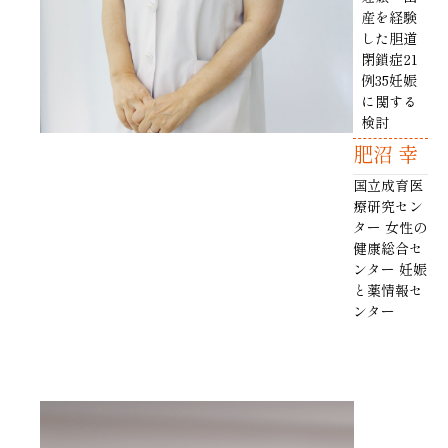
産を経験
した胆道
閉鎖症21
例35妊娠
に関する
検討
肥沼 幸
国立成育医
療研究セン
ター 女性の
健康総合セ
ンター 妊娠
と薬情報セ
ンター