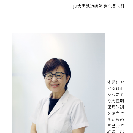
JR大阪鉄道病院 消化器内科
本邦にお
ける適正
かつ安全
な周産期
医療体制
を確立す
るための
自己肝で
妊娠・出