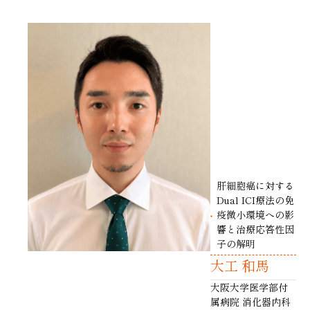
肝細胞癌に対する
Dual ICI療法の免
疫微小環境への影
響と治療応答性因
子の解明
大工 和馬
大阪大学医学部付
属病院 消化器内科