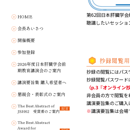
第62回日本肝臓学会
HOME
聴講したいセッショ
会長あいさつ
開催概要
参加登録
抄録閲覧用
2026年度日本肝臓学会前
期教育講演会のご案内
抄録の閲覧にはパス
抄録閲覧パスワード
講演要旨集 購入希望者へ
（p.3『オンライン抄
懇親会・表彰式のご案内
非会員の方で閲覧を
講演要旨集のご購入
The Best Abstract of
※
講演要旨集は会場
JSH62 受賞者のご案内
The Best Abstract
Award for