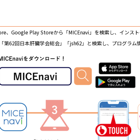
 Store、Google Play Storeから「MICEnavi」を検索し、
i内で「第62回日本肝臓学会総会」「jsh62」と検索し、プログ