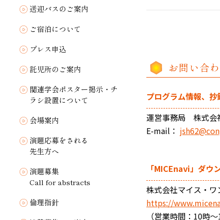
送迎バスのご案内
ご宿泊について
プレス申込
お問い合わ
託児所のご案内
関連学会ポスター掲示・チ
プログラム情報、抄
ラシ設置について
運営事務局 株式会
会場案内
E-mail：
jsh62@cong
演題応募をされる
先生方へ
「MICEnavi」
演題募集
Call for abstracts
株式会社マイス・ワ
倫理指針
https://www.micena
（営業時間：10時～