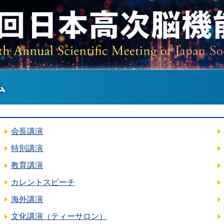
ム
会長講演
特別講演
教育講演
カレントスピーチ
海外講演
文化講演（ティーサロン）