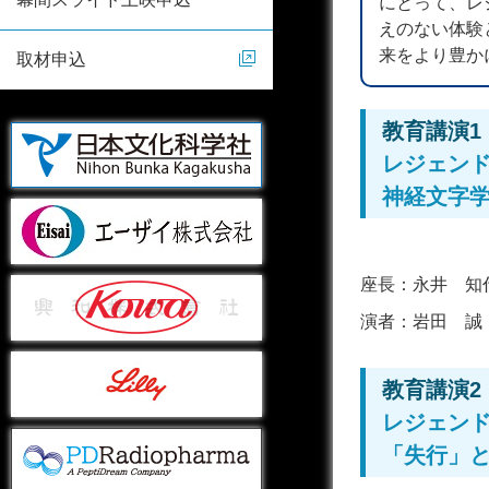
にとって、レ
えのない体験
来をより豊か
取材申込
教育講演1
レジェン
神経文字
座長：
永井 知
演者：
岩田 誠
教育講演2
レジェン
「失行」