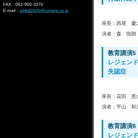
FAX：052-950-3370
E-mail：
jshbd2025@congre.co.jp
座長：
西尾 慶
演者：
森 悦朗
教育講演5
レジェン
失認症
座長：
花田 恵
演者：
平山 和
教育講演6
レジェン