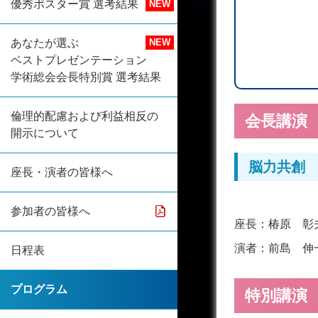
優秀ポスター賞 選考結果
あなたが選ぶ
ベストプレゼンテーション
学術総会会長特別賞 選考結果
倫理的配慮および利益相反の
会長講演
開示について
脳力共
座長・演者の皆様へ
参加者の皆様へ
座長：
椿原 彰
演者：
前島 伸
日程表
プログラム
特別講演