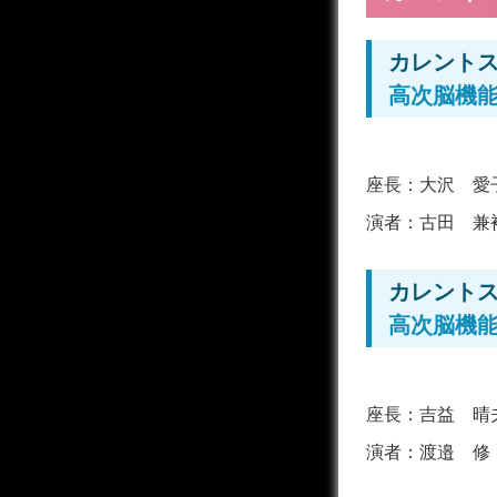
カレントス
高次脳機
座長：
大沢 愛
演者：
古田 兼
カレントス
高次脳機
座長：
吉益 晴
演者：
渡邉 修