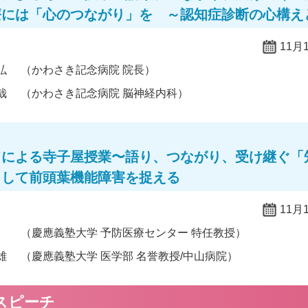
には「心のつながり」を ～認知症診断の心構えとpi
11月
弘
（かわさき記念病院 院長）
哉
（かわさき記念病院 脳神経内科）
ドによる寺子屋授業〜語り、つながり、受け継ぐ「
として前頭葉機能障害を捉える
11月
（慶應義塾大学 予防医療センター 特任教授）
雄
（慶應義塾大学 医学部 名誉教授/中山病院）
スピーチ