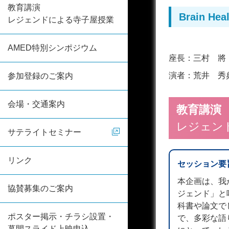
教育講演
Brain H
レジェンドによる寺子屋授業
AMED特別シンポジウム
座長：
三村 將
演者：
荒井 秀
参加登録のご案内
会場・交通案内
教育講演
レジェン
サテライトセミナー
リンク
セッション要
本企画は、我
協賛募集のご案内
ジェンド」と
科書や論文で
ポスター掲示・チラシ設置・
で、多彩な語
幕間スライド上映申込