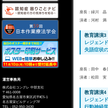
座長：
緑川 晶
演者：
河村 満
教育講演3
レジェン
失語症状
座長：
田中 春
演者：
松田 実
運営事務局
株式会社コングレ 中部支社
教育講演4
〒461-0008
愛知県名古屋市東区武平町5-1
レジェン
名古屋栄ビルディング7F
行動神経
TEL：052-950-3430