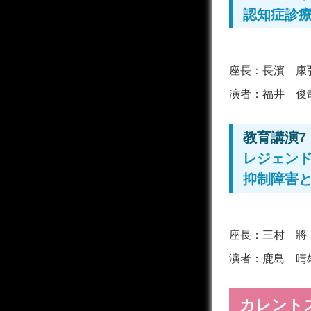
認知症診療
座長：
長濱 康
演者：
福井 俊
教育講演7
レジェン
抑制障害
座長：
三村 將
演者：
鹿島 晴
カレント