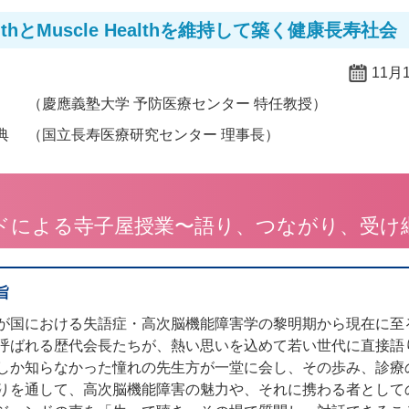
ealthとMuscle Healthを維持して築く健康長寿社会
11月
（慶應義塾大学 予防医療センター 特任教授）
典
（国立長寿医療研究センター 理事長）
ドによる寺子屋授業〜語り、つながり、受け
旨
が国における失語症・高次脳機能障害学の黎明期から現在に至
呼ばれる歴代会長たちが、熱い思いを込めて若い世代に直接語
しか知らなかった憧れの先生方が一堂に会し、その歩み、診療
りを通して、高次脳機能障害の魅力や、それに携わる者として