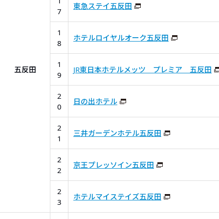
1
東急ステイ五反田
7
1
ホテルロイヤルオーク五反田
8
1
五反田
JR東日本ホテルメッツ プレミア 五反田
9
2
日の出ホテル
0
2
三井ガーデンホテル五反田
1
2
京王プレッソイン五反田
2
2
ホテルマイステイズ五反田
3