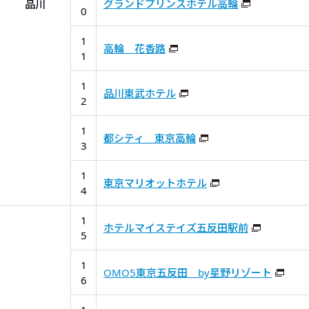
グランドプリンスホテル高輪
品川
0
1
高輪 花香路
1
1
品川東武ホテル
2
1
都シティ 東京高輪
3
1
東京マリオットホテル
4
1
ホテルマイステイズ五反田駅前
5
1
OMO5東京五反田 by星野リゾート
6