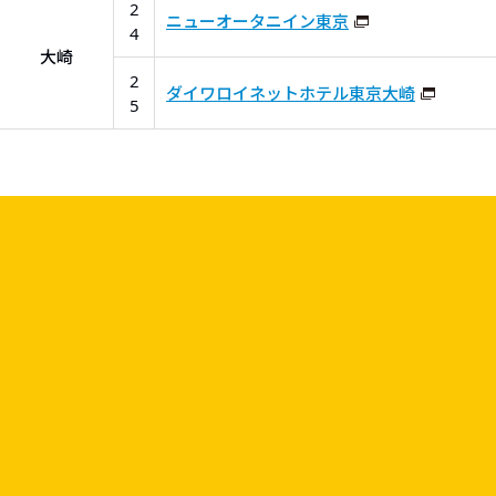
2
ニューオータニイン東京
4
大崎
2
ダイワロイネットホテル東京大崎
5