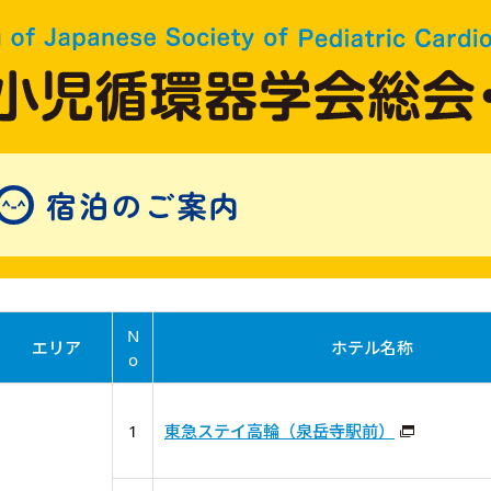
宿泊のご案内
N
エリア
ホテル名称
o
1
東急ステイ高輪（泉岳寺駅前）