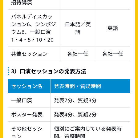
招待講演
パネルディスカッ
ション6、シンポジ
日本語／英
英語
ウム6、一般口演
語
1・4・5・10・20
共催セッション
各社一任
各社一任
3）口演セッションの発表方法
セッション名
発表時間・質疑時間
一般口演
発表7分、質疑3分
ポスター発表
発表4分、質疑2分
その他セッシ
個別にご案内している発表時
ョン
間、質疑時間