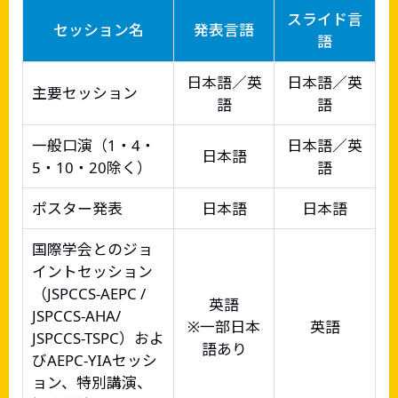
スライド言
セッション名
発表言語
語
日本語／英
日本語／英
主要セッション
語
語
一般口演（1・4・
日本語／英
日本語
5・10・20除く）
語
ポスター発表
日本語
日本語
国際学会とのジョ
イントセッション
（JSPCCS-AEPC /
英語
JSPCCS-AHA/
※一部日本
英語
JSPCCS-TSPC）およ
語あり
びAEPC-YIAセッシ
ョン、特別講演、