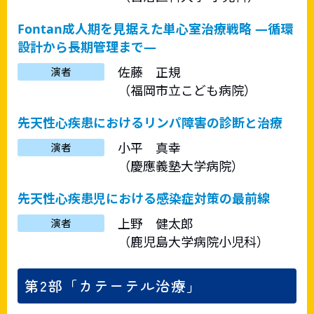
Fontan成人期を見据えた単心室治療戦略 ―循環
設計から長期管理まで―
佐藤 正規
演者
（福岡市立こども病院）
先天性心疾患におけるリンパ障害の診断と治療
小平 真幸
演者
（慶應義塾大学病院）
先天性心疾患児における感染症対策の最前線
上野 健太郎
演者
（鹿児島大学病院小児科）
第2部「カテーテル治療」