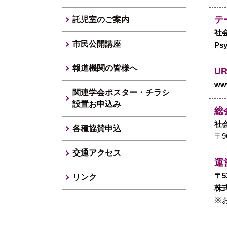
テ
託児室のご案内
社
市民公開講座
Psy
報道機関の皆様へ
UR
www
関連学会ポスター・チラシ
設置お申込み
総
社
各種協賛申込
〒9
交通アクセス
運
〒5
リンク
株式
※