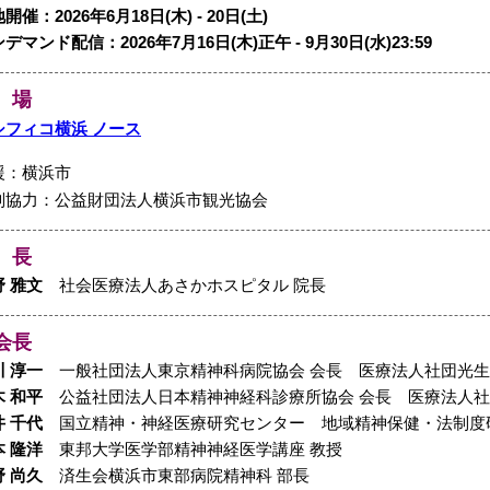
開催：2026年6月18日(木) - 20日(土)
デマンド配信：2026年7月16日(木)正午 - 9月30日(水)23:59
 場
シフィコ横浜 ノース
援：横浜市
別協力：公益財団法人横浜市観光協会
 長
野 雅文
社会医療法人あさかホスピタル 院長
会長
川 淳一
一般社団法人東京精神科病院協会 会長 医療法人社団光生
木 和平
公益社団法人日本精神神経科診療所協会 会長 医療法人社
井 千代
国立精神・神経医療研究センター 地域精神保健・法制度
本 隆洋
東邦大学医学部精神神経医学講座 教授
野 尚久
済生会横浜市東部病院精神科 部長