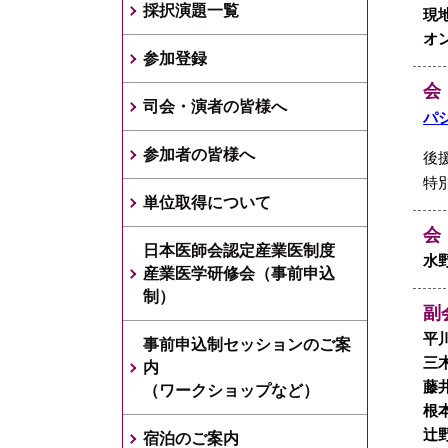
採択演題一覧
現地
オン
参加登録
会
司会・演者の皆様へ
パ
参加者の皆様へ
後
特
単位取得について
会
日本医師会認定産業医制度
水
産業医学研修会（事前申込
制）
副
平
事前申込制セッションのご案
三
内
藤
（ワークショップなど）
根
辻
宿泊のご案内