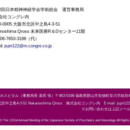
22回日本精神神経学会学術総会 運営事務局
会社コングレ内
0-0005 大阪市北区中之島4-3-51
anoshima Qross 未来医療R＆Dセンター11階
 06-7653-3188（代）
il:
jspn122@m.congre.co.jp
ホスピタル（事務局長 喜田 恒）
〒963-0198 福島県郡山市安積町笹川字経坦4
北区中之島4‐3‐51
Nakanoshima Qross 株式会社コングレ内
E-mail:
jspn12
※お問い合わせは上記メー
© The 122nd Annual Meeting of the Japanese Society of Psychiatry and Neurology All Right