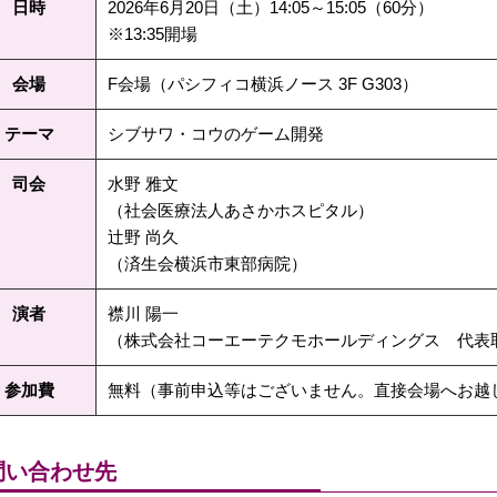
日時
2026年6月20日（土）14:05～15:05（60分）
※13:35開場
会場
F会場（パシフィコ横浜ノース 3F G303）
テーマ
シブサワ・コウのゲーム開発
司会
水野 雅文
（社会医療法人あさかホスピタル）
辻野 尚久
（済生会横浜市東部病院）
演者
襟川 陽一
（株式会社コーエーテクモホールディングス 代表取
参加費
無料（事前申込等はございません。直接会場へお越
問い合わせ先