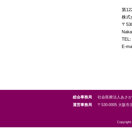
第1
株式
〒53
Nak
TEL:
E-ma
総会事務局
社会医療法人あさか
運営事務局
〒530-0005 大阪市
Copyright 