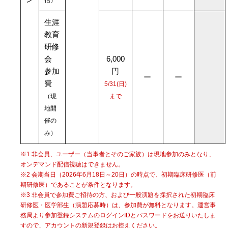
生涯
教育
研修
会
6,000
参加
円
ー
ー
費
5/31(日)
（現
まで
地開
催の
み）
※1 非会員、ユーザー（当事者とそのご家族）は現地参加のみとなり、
オンデマンド配信視聴はできません。
※2 会期当日（2026年6月18日～20日）の時点で、初期臨床研修医（前
期研修医）であることが条件となります。
※3 非会員で参加費ご招待の方、および一般演題を採択された初期臨床
研修医・医学部生（演題応募時）は、参加費が無料となります。運営事
務局より参加登録システムのログインIDとパスワードをお送りいたしま
すので、アカウントの新規登録はお控えください。