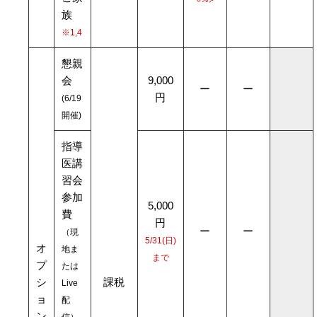
族
※1,4
懇親
会
9,000
ー
ー
円
(6/19
開催)
指導
医講
習会
参加
5,000
費
円
ー
ー
（現
5/31(日)
オ
地ま
まで
プ
たは
シ
課税
Live
ョ
配
ン
信）