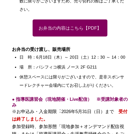
数に限りがございますため、売り切れの際はご了承くだ
さい。
お弁当の内容はこちら【PDF】
お弁当の受け渡し、販売場所
日 時：6月18日（木）～ 20日（土）12：30 ～ 14：00
場 所：パシフィコ横浜 ノース 2F G211
休憩スペースには限りがございますので、是非スポンサ
ードレクチャー会場内にてお召し上がりください。
● 指導医講習会（現地開催・Live配信） ※受講対象者の
み
※お申込み・⼊⾦期限︓2026年5⽉31⽇（日）まで
受付
は終了しました。
参加登録時、参加形態「現地参加＋オンデマンド配信視
聴」または「指導医講習会・生涯教育研修会のみ」をご