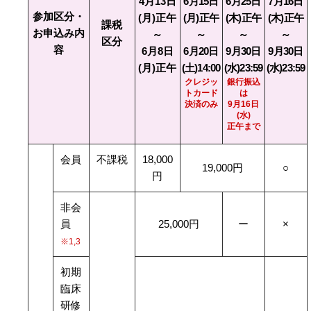
4月13日
6月15日
6月25日
7月16日
参加区分・
(月)正午
(月)正午
(木)正午
(木)正午
課税
お申込み内
～
～
～
～
区分
容
6月8日
6月20日
9月30日
9月30日
(月)正午
(土)14:00
(水)23:59
(水)23:59
クレジッ
銀行振込
トカード
は
決済のみ
9月16日
(水)
正午まで
会員
不課税
18,000
19,000円
○
円
非会
員
25,000円
ー
×
※1,3
初期
臨床
研修