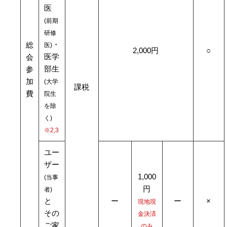
医
(前期
研修
・
総
医)
2,000円
○
医学
会
部生
参
加
(大学
課税
費
院生
を除
く)
※2,3
ユー
ザー
1,000
(当事
円
者)
と
ー
ー
×
現地現
その
金決済
ご家
のみ