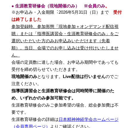
● 生涯教育研修会（現地開催のみ） ※会員のみ
。
※お申込み・⼊⾦期限︓2026年5⽉31⽇（日）まで
受付
は終了しました
参加登録時、参加形態「現地参加＋オンデマンド配信視
聴」または「指導医講習会・生涯教育研修会のみ」をご
選択いただいた⽅のみお申込みいただけます（先着
順）。当日、会場でのお申し込みは受け付けいたしませ
ん。
会場の定員数に達した場合、お申込み期間中であっても
受付を締め切らせていただきます。
現地開催のみ
となります。
Live配信は行いません
のでご
注意ください。
指導医講習会と生涯教育研修会は同時間帯に開催のた
め、いずれかのみ参加可能です。
生涯教育研修会のみご参加希望の場合、総会参加費は不
要です。
生涯教育研修会の詳細は
日本精神神経学会ホームページ
（会員専用ページ）
よりご確認ください。