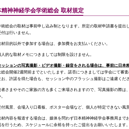
本精神神経学会学術総会 取材規定
学術総会の取材は事前申し込み制となります。所定の取材申請書を提出
受付は行いません。
取材目的以外で参加する場合は、参加費をお支払いください。
個人的な取材メモにつきましては制限を設けません。
セッションの写真撮影・ビデオ撮影・録音をされる場合は、事前に日本
は総会開催2週間前までといたします。諾否につきましては学会にて審査
なお、許諾を得た場合も、セッション中のフラッシュ撮影はご遠慮くだ
患者さまやそのご家族の方も多くご来場されますので、写真撮影の際は
い。
受付風景、会場入り口看板、ポスター会場など、個人が特定できない風
取材内容を報道する場合は、媒体を問わず日本精神神経学会事務局まで
認を行うため、スケジュールに余裕を持ったご提出をお願いいたします