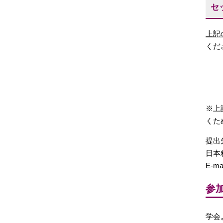
セ
上記
くだ
※上
くた
提出
日本
E-ma
参
学会