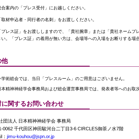
総合案内の「プレス受付」にお越しください。
「取材申込者・同行者の名刺」をお渡しください。
「プレス証」をお渡ししますので、「貴社腕章」または「貴社ネームプ
さい。「プレス証」の着用が無い方は、会場等への入場をお断りする場
の他
今学術総会では、当日「プレスルーム」のご用意はございません。
日本精神神経学会事務局および総会運営事務局では、発表者等へのお取
材に関するお問い合わせ
社団法人 日本精神神経学会 事務局
1-0062 千代田区神田駿河台二丁目3-6 CIRCLES御茶ノ水7階
il：
jimu-kouhou@jspn.or.jp