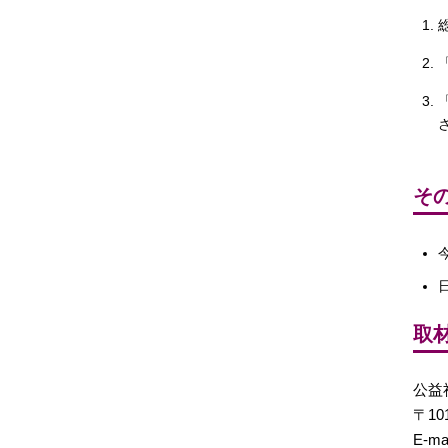
そ
取
公益
〒10
E-ma