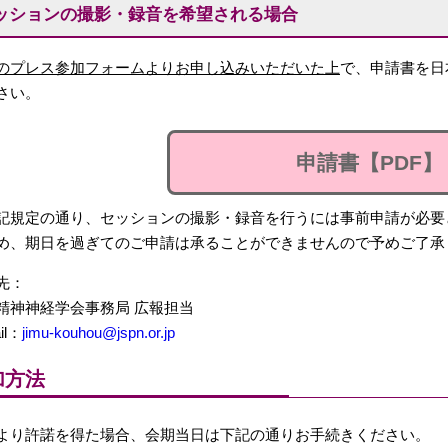
ッションの撮影・録音を希望される場合
のプレス参加フォームよりお申し込みいただいた上
で、申請書を日
さい。
申請書【PDF】
記規定の通り、セッションの撮影・録音を行うには事前申請が必要
め、期日を過ぎてのご申請は承ることができませんので予めご了承
先：
精神神経学会事務局 広報担当
il：
jimu-kouhou@jspn.or.jp
加方法
より許諾を得た場合、会期当日は下記の通りお手続きください。