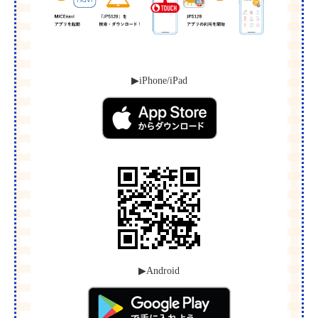
▶︎iPhone/iPad
▶︎Android