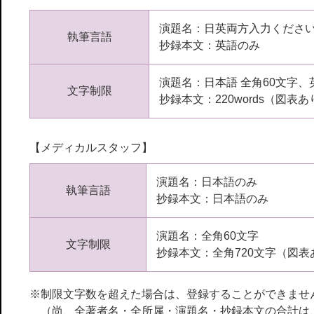
演題名：日英両方入力くださ
執筆言語
抄録本文：英語のみ
演題名：日本語 全角60文字、英語
文字制限
抄録本文：220words（図表あり
【メディカルスタッフ】
演題名：日本語のみ
執筆言語
抄録本文：日本語のみ
演題名：全角60文字
文字制限
抄録本文：全角720文字（図表
※制限文字数を超えた場合は、登録することができませ
（尚、全著者名・全所属・演題名・抄録本文の合計は、