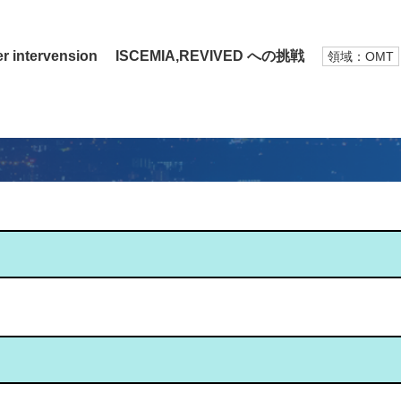
ervension ISCEMIA,REVIVED への挑戦
領域：OMT
。