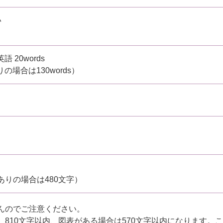
い
 20words
の場合は130words）
ありの場合は480文字）
んのでご注意ください。
810文字以内、図表がある場合は570文字以内になります。