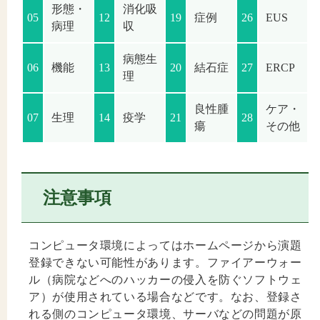
形態・
消化吸
05
12
19
症例
26
EUS
病理
収
病態生
06
機能
13
20
結石症
27
ERCP
理
良性腫
ケア・
07
生理
14
疫学
21
28
瘍
その他
注意事項
コンピュータ環境によってはホームページから演題
登録できない可能性があります。ファイアーウォー
ル（病院などへのハッカーの侵入を防ぐソフトウェ
ア）が使用されている場合などです。なお、登録さ
れる側のコンピュータ環境、サーバなどの問題が原