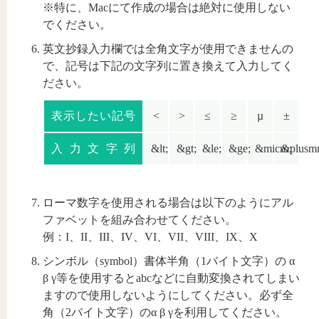
※特に、Macにて作成の場合は絶対に使用しない
でください。
英文抄録入力欄では全角文字が使用できませんの
で、記号は下記の文字列に置き換えて入力してく
ださい。
表示したい記号
<
>
≤
≥
µ
±
入力文字列
&lt;
&gt;
&le;
&ge;
&micro;
&plusm
ローマ数字を使用される場合は以下のようにアル
ファベットを組み合わせてください。
例：I、II、III、IV、VI、VII、VIII、IX、X
シンボル（symbol）書体半角（1バイト文字）の α
β γ等を使用するとabcなどに自動変換されてしまい
ますので使用しないようにしてください。必ず全
角（2バイト文字）のα β γを利用してください。