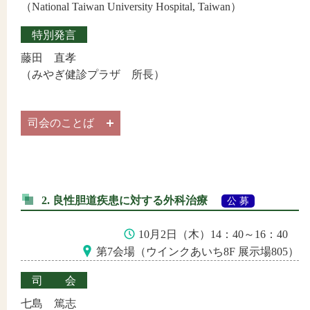
（National Taiwan University Hospital, Taiwan）
特別発言
藤田 直孝
（みやぎ健診プラザ 所長）
司会のことば
2. 良性胆道疾患に対する外科治療
公 募
10月2日（木）14：40～16：40
第7会場（ウインクあいち8F 展示場805）
司会
七島 篤志