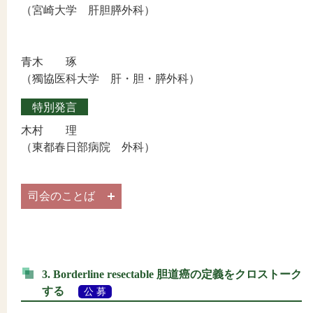
（宮崎大学 肝胆膵外科）
青木 琢
（獨協医科大学 肝・胆・膵外科）
特別発言
木村 理
（東都春日部病院 外科）
司会のことば
3. Borderline resectable 胆道癌の定義をクロストーク
する
公 募