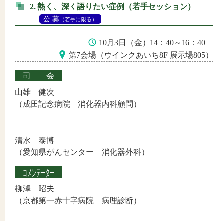
2. 熱く、深く語りたい症例（若手セッション）
公 募
（若手に限る）
10月3日（金）14：40～16：40
第7会場（ウインクあいち8F 展示場805）
司会
山雄 健次
（成田記念病院 消化器内科顧問）
清水 泰博
（愛知県がんセンター 消化器外科）
コメンテーター
柳澤 昭夫
（京都第一赤十字病院 病理診断）