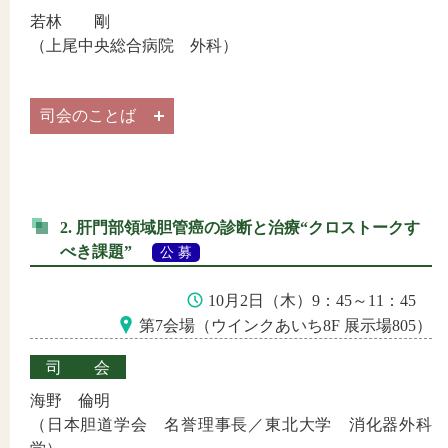
若林 剛
（上尾中央総合病院 外科）
司会のことば
2. 肝門部領域胆管癌の診断と治療“クロストークす
べき課題”
公 募
10月2日（木）9：45～11：45
第7会場（ウインクあいち8F 展示場805）
司会
海野 倫明
（日本胆道学会 名誉理事長／東北大学 消化器外科