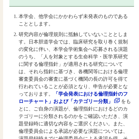
本学会、他学会にかかわらず未発表のものである
こととします。
研究内容が倫理規則に抵触していないこととしま
す。日本胆道学会では、臨床研究を取り巻く規制
の変化に伴い、本学会学術集会へ応募される演題
のうち、「人を対象とする生命科学・医学系研究
に関する倫理指針」が適用される研究について
は、それら指針に基づき、各機関等における倫理
審査委員会の審査に基づく機関の長の許可を得て
行われていることが必須となり、申告が必要とな
っております。
「学会発表における倫理指針のフ
ローチャート」および「カテゴリー分類」
をも
とに、ご自身の演題が、倫理指針におけるどのカ
テゴリーに分類されるのかをご確認いただき、演
題登録時に適切な内容をご選択ください。また、
倫理委員会による承認が必要な演題については、
演題登録時までに倫理委員会による承認を得、そ