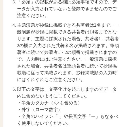
「必須」の記載がある欄は必須事項ですので、デ
ータが入力されていないと登録できませんのでご
注意ください。
主題演題が抄録に掲載できる共著者は2名まで、一
般演題が抄録に掲載できる共著者は14名までとな
ります。主題に採択された場合、共著者1、共著者
2の欄に入力された共著者名が掲載されます。筆頭
著者に続いて共著者1・2の順番で掲載されますの
で、入力時にはご注意ください。一般演題に採択
された場合、共著者名は筆頭著者に続いて抄録掲
載順に従って掲載されます。抄録掲載順の入力時
にはくれぐれもご注意ください。
以下の文字は、文字化けを起こしますのでデータ
内に含めないようにしてください。
・半角カタカナ（<,>も含める）
・外字（ローマ数字）
・全角のハイフン「-」や長音文字「ー」もなるべ
く使用しないでください。