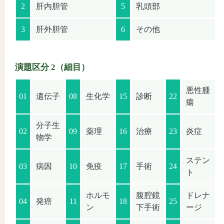
2
肝内胆管
5
乳頭部
3
肝外胆管
6
その他
演題区分 2（細目）
悪性腫
01
遺伝子
08
生化学
15
診断
22
瘍
分子生
02
09
薬理
16
治療
23
炎症
物学
ステン
03
病因
10
免疫
17
手術
24
ト
ホルモ
腹腔鏡
ドレナ
04
発癌
11
18
25
ン
下手術
ージ