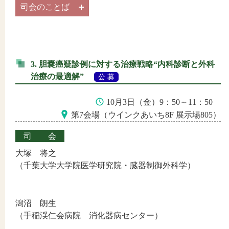
司会のことば
3. 胆嚢癌疑診例に対する治療戦略“内科診断と外科
治療の最適解”
公 募
10月3日（金）9：50～11：50
第7会場（ウインクあいち8F 展示場805）
司会
大塚 将之
（千葉大学大学院医学研究院・臓器制御外科学）
潟沼 朗生
（手稲渓仁会病院 消化器病センター）