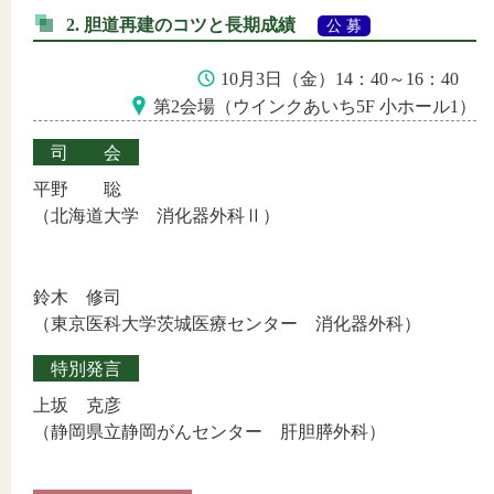
2. 胆道再建のコツと長期成績
公 募
10月3日（金）14：40～16：40
第2会場（ウインクあいち5F 小ホール1）
司会
平野 聡
（北海道大学 消化器外科Ⅱ）
鈴木 修司
（東京医科大学茨城医療センター 消化器外科）
特別発言
上坂 克彦
（静岡県立静岡がんセンター 肝胆膵外科）