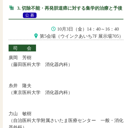
3. 切除不能・再発胆道癌に対する集学的治療と予後
公 募
10月3日（金）14：40～16：40
第5会場（ウインクあいち7F 展示場705）
司会
廣岡 芳樹
（藤田医科大学 消化器内科）
糸井 隆夫
（東京医科大学 消化器内科）
力山 敏樹
（自治医科大学附属さいたま医療センター 一般・消化
器外科）