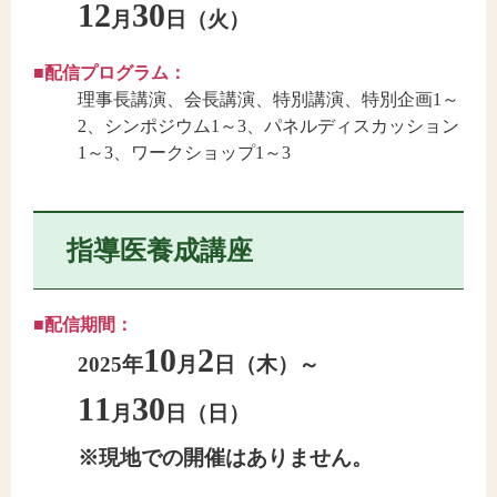
12
30
月
日（火）
■配信プログラム：
理事長講演、会長講演、特別講演、特別企画1～
2、シンポジウム1～3、パネルディスカッション
1～3、ワークショップ1～3
指導医養成講座
■配信期間：
10
2
2025年
月
日（木）～
11
30
月
日（日）
※現地での開催はありません。