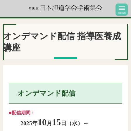
オンデマンド配信
指導医養成
講座
オンデマンド配信
■配信期間：
10
15
2025年
月
日（水）～