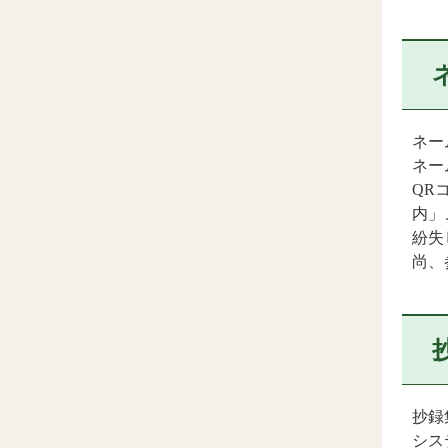
ネー
ネー
QR
内」
紛失
尚、
抄録
シス