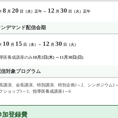
8
20
12
30
5年
月
日（水）正午 ～
月
日（火）正午
オンデマンド配信会期
10
15
12
30
5年
月
日（水）～
月
日（火）
導医養成講座のみ
10月2日(木) ～11月30日(日)
配信対象プログラム
長講演、会長講演、特別講演、特別企画1～2、シンポジウム1～
クショップ1～3、
指導医養成講座1～6
参加登録費