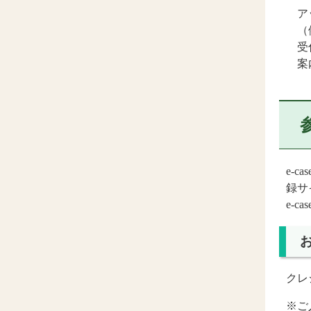
ア
（
受
案
e-
録サ
e-
クレ
※ご