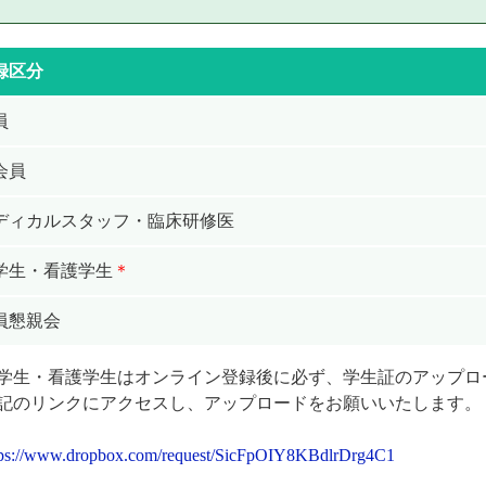
録区分
員
会員
ディカルスタッフ・
臨床研修医
学生・看護学生
＊
員懇親会
学生・看護学生はオンライン登録後に必ず、学生証のアップロ
記のリンクにアクセスし、アップロードをお願いいたします。
tps://www.dropbox.com/request/SicFpOIY8KBdlrDrg4C1