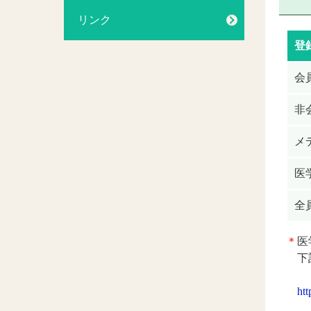
リンク
登
会
非
メ
医
全
＊
医
下
ht