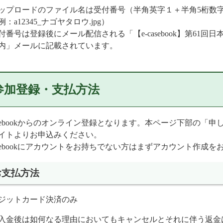
ップロードのファイル名は受付番号（半角英字１＋半角5桁数字）
例：a12345_ナゴヤタロウ.jpg）
付番号は登録後にメール配信される「【e-casebook】第61
内」メールに記載されています。
参加登録・支払方法
casebookからのオンライン登録となります。本ページ下部の
イトよりお申込みください。
casebookにアカウントをお持ちでない方はまずアカウント作成
お支払方法
ジットカード決済のみ
入金後は如何なる理由においてもキャンセルとそれに伴う返金