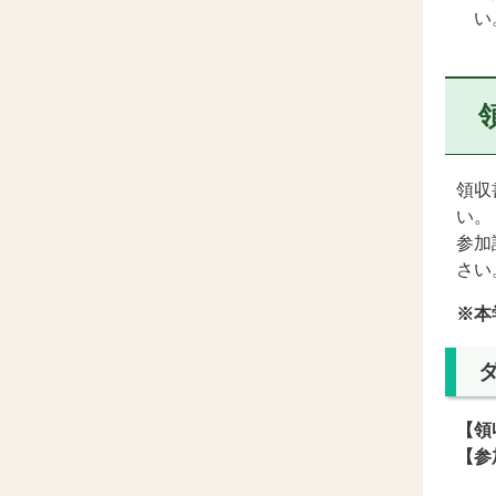
い
領収
い。
参加
さい
※本
【領
【参