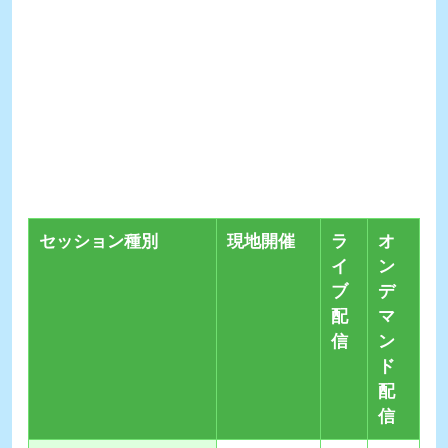
セッション種別
現地開催
ラ
オ
イ
ン
ブ
デ
配
マ
信
ン
ド
配
信