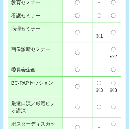
教育セミナー
〇
－
〇
看護セミナー
〇
〇
〇
病理セミナー
－
〇
〇
※1
画像診断セミナー
〇
〇
－
※2
委員会企画
〇
－
〇
BC-PAPセッション
〇
〇
〇
※3
※3
厳選口演／厳選ビデ
〇
〇
〇
オ講演
ポスターディスカッ
〇
〇
－