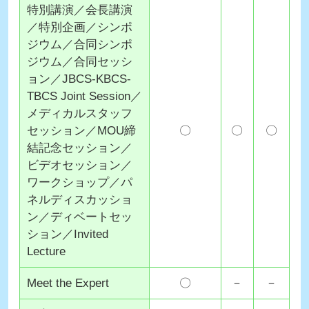
特別講演／会長講演
／特別企画／シンポ
ジウム／合同シンポ
ジウム／合同セッシ
ョン／JBCS-KBCS-
TBCS Joint Session／
メディカルスタッフ
セッション／MOU締
〇
〇
〇
結記念セッション／
ビデオセッション／
ワークショップ／パ
ネルディスカッショ
ン／ディベートセッ
ション／Invited
Lecture
Meet the Expert
〇
－
－