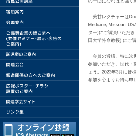
の一助になればと強く
美甘レクチャーはDouglas L. 
Medicine, Miss
ター)にご講演いただき
田大学特命教授) にご
会員の皆様、特に次世
参加いただき、世代・
ょう。2023年3月に
参加を心よりお待ち申