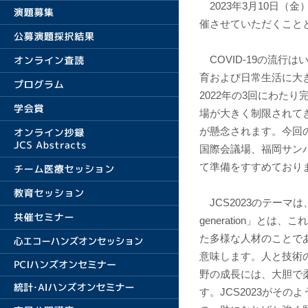
2023年3月10日（金
催させていただくこと
COVID-19の流行
育および日常生活に大き
2022年の3回にわた
場が大きく制限されて
が懸念されます。今回
国際会議場、福岡サン
て準備をすすめており
JCS2023のテーマは、「Ne
generation」
た多様な人材のことで
意味します。人と技術
野の成長には、大胆で
す。JCS2023がそ