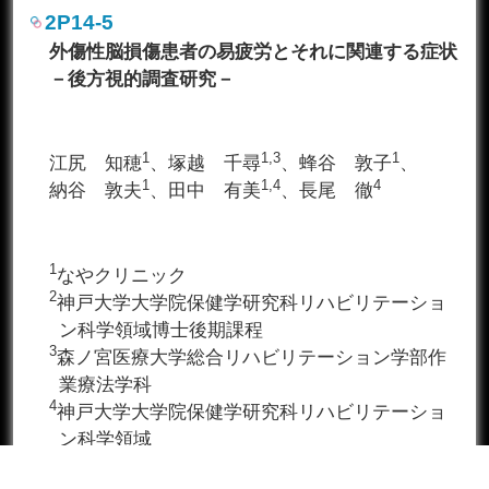
2P14-5
外傷性脳損傷患者の易疲労とそれに関連する症状
－後方視的調査研究－
1
1,3
1
江尻 知穂
、塚越 千尋
、蜂谷 敦子
、
1
1,4
4
納谷 敦夫
、田中 有美
、長尾 徹
1
なやクリニック
2
神戸大学大学院保健学研究科リハビリテーショ
ン科学領域博士後期課程
3
森ノ宮医療大学総合リハビリテーション学部作
業療法学科
4
神戸大学大学院保健学研究科リハビリテーショ
ン科学領域