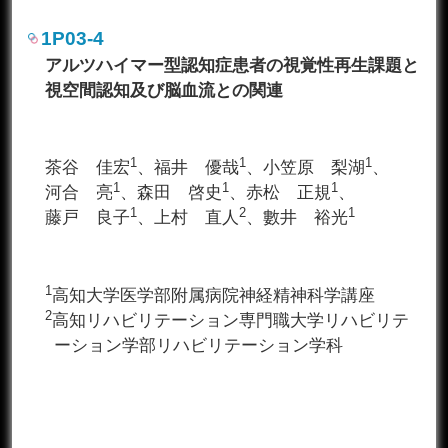
1P03-4
アルツハイマー型認知症患者の視覚性再生課題と
視空間認知及び脳血流との関連
1
1
1
茶谷 佳宏
、福井 優哉
、小笠原 梨湖
、
1
1
1
河合 亮
、森田 啓史
、赤松 正規
、
1
2
1
藤戸 良子
、上村 直人
、數井 裕光
1
高知大学医学部附属病院神経精神科学講座
2
高知リハビリテーション専門職大学リハビリテ
ーション学部リハビリテーション学科