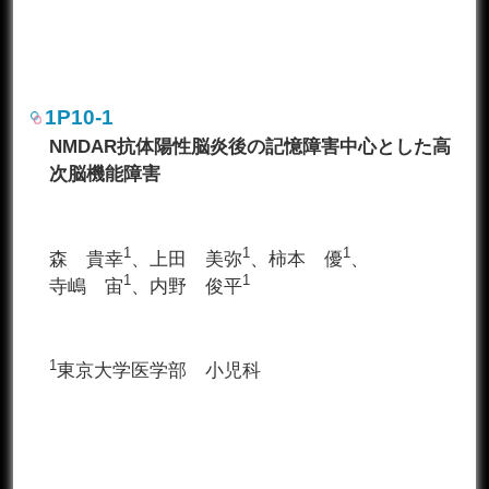
1P10-1
NMDAR抗体陽性脳炎後の記憶障害中心とした高
次脳機能障害
1
1
1
森 貴幸
、上田 美弥
、柿本 優
、
1
1
寺嶋 宙
、内野 俊平
1
東京大学医学部 小児科