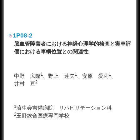
1P08-2
脳血管障害者における神経心理学的検査と実車評
価における車輌位置との関連性
1
1
1
中野 広隆
、野上 達矢
、安原 愛莉
、
2
井村 亘
1
済生会吉備病院 リハビリテーション科
2
玉野総合医療専門学校