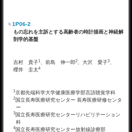
1P06-2
もの忘れを主訴とする高齢者の時計描画と神経解
剖学的基盤
1
2
3
吉村 貴子
、前島 伸一郎
、大沢 愛子
、
4
櫻井 圭太
1
京都先端科学大学健康医療学部言語聴覚学科
2
国立長寿医療研究センター 長寿医療研修センタ
ー
3
国立長寿医療研究センターリハビリテーション
科
4
国立長寿医療研究センター放射線診療部