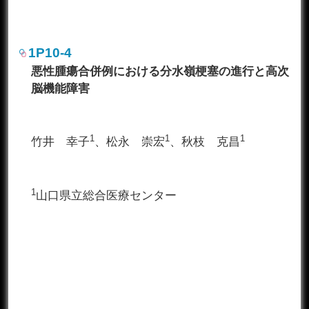
1P10-4
悪性腫瘍合併例における分水嶺梗塞の進行と高次
脳機能障害
1
1
1
竹井 幸子
、松永 崇宏
、秋枝 克昌
1
山口県立総合医療センター