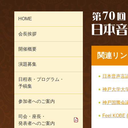
HOME
会長挨拶
開催概要
関連リン
演題募集
日本音声言
日程表・プログラム・
予稿集
神戸大学大
参加者へのご案内
神戸国際会
Feel KOBE
司会・座長・
発表者へのご案内